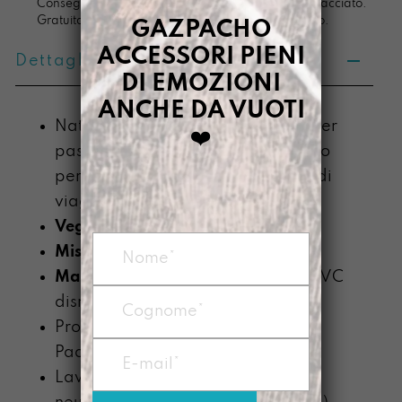
Consegna in 4/5 giorni lavorativi, pacco sempre tracciato.
Gratuita per ordini di importo superiore ai 100 euro.
GAZPACHO
ACCESSORI PIENI
Dettagli prodotto
DI EMOZIONI
ANCHE DA VUOTI
Nato come cappottino protettivo per
❤️
passaporto, diventa subito il regalo
perfetto per l’amica che parla più di
viaggi che di oroscopi
Vegan
Misura:
10 X 13,7 cm (chiuso)
Materiale:
Telo impermeabile di PVC
dismesso
Prodotta nel nostro laboratorio di
Padova
Lavabile a mano con detergente