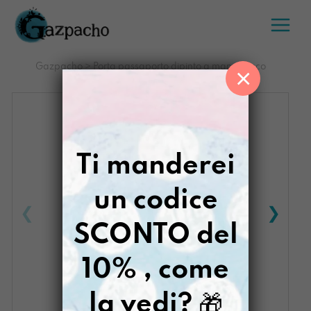
Salta
al
contenuto
Gazpacho
>
Porta passaporto dipinto a mano bosco
×
infragolato
Ti manderei
un codice
SCONTO del
10% , come
la vedi?
🎁