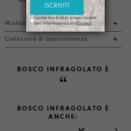
neutro (senza componente alcolica)
Confermo di aver preso visione
Modalità di pagamento e resi
dell'informativa sulla
Privacy
.*
Collezione di appartenenza
Metodi di pagamento
BOSCO INFRAGOLATO
È
Informazioni su cambi e resi
BOSCO INFRAGOLATO È
ANCHE: