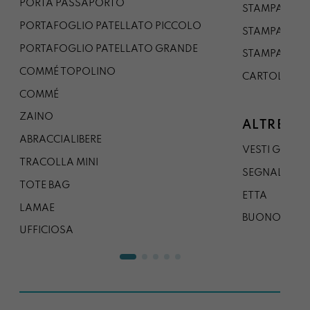
PORTA PASSAPORTO
STAMPA A3
PORTAFOGLIO PATELLATO PICCOLO
STAMPA A1
PORTAFOGLIO PATELLATO GRANDE
STAMPA A0
COMMÉ TOPOLINO
CARTOLINA
COMMÉ
ZAINO
ALTRE CO
ABRACCIALIBERE
VESTI GAZP
TRACOLLA MINI
SEGNALIBRO
TOTE BAG
ETTA
LAMAE
BUONO REG
UFFICIOSA