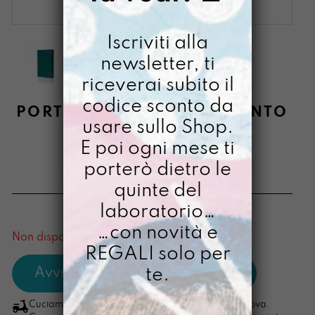
Iscriviti alla
newsletter, ti
riceverai subito il
codice sconto da
PORTA PASSAPORTO DIPINTO
usare sullo Shop.
A MANO BOSCO
E poi ogni mese ti
INFRAGOLATO
porterò dietro le
€
20,00
quinte del
laboratorio…
[ Misura: 10 X 13,7 cm ]
…con novità e
Non disponibile al momento
REGALI solo per
te.
Cuciamo ogni ordine nel nostro laboratorio di Padova.