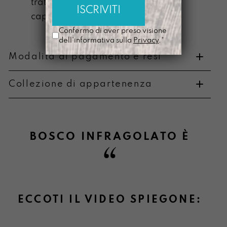
trattienere parole e schizzi con
capacità di ascolto
Confermo di aver preso visione
dell'informativa sulla
Privacy
.*
Modalità di pagamento e resi
Collezione di appartenenza
Metodi di pagamento
BOSCO INFRAGOLATO
È
Informazioni su cambi e resi
ECCOTI IL VIDEO SPIEGONE: