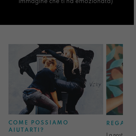
immagine che ti ha emozionata)
COME POSSIAMO
REGALA
AIUTARTI?
La nostra sel