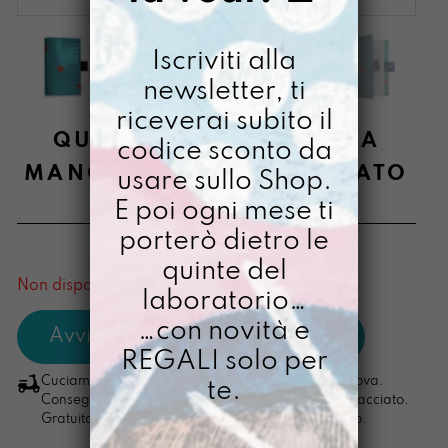
Iscriviti alla
newsletter, ti
riceverai subito il
QUADERNINO DIPINTO A
codice sconto da
MANO BOSCO INFRAGOLATO
usare sullo Shop.
E poi ogni mese ti
€
20,00
porterò dietro le
[ Quadernino: 9,5 X 15 cm ]
quinte del
Non disponibile al momento
laboratorio…
…con novità e
REGALI solo per
Cuciamo ogni ordine nel nostro laboratorio di Padova.
te.
Consegna in 4/5 giorni lavorativi, pacco sempre tracciato.
Gratuita per ordini di importo superiore ai 100 euro.