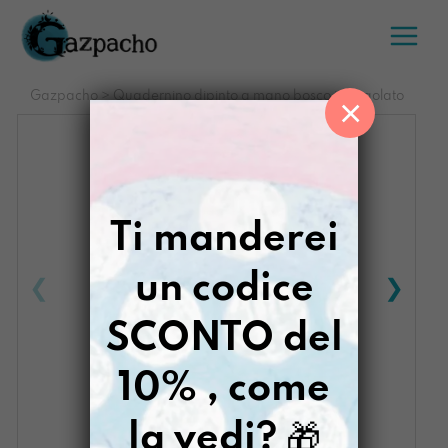
Salta
al
contenuto
Gazpacho
>
Quadernino dipinto a mano bosco infragolato
×
Ti manderei
un codice
SCONTO del
10% , come
la vedi?
🎁