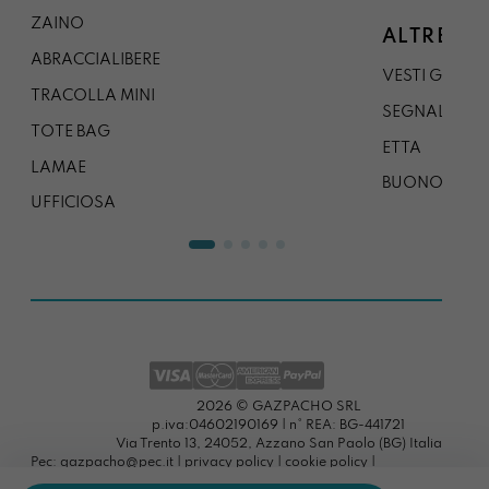
ZAINO
ALTRE CO
ABRACCIALIBERE
VESTI GAZP
TRACOLLA MINI
SEGNALIBRO
TOTE BAG
ETTA
LAMAE
BUONO REG
UFFICIOSA
2026 © GAZPACHO SRL
p.iva:04602190169 | n° REA: BG-441721
Via Trento 13, 24052, Azzano San Paolo (BG) Italia
Pec: gazpacho@pec.it |
privacy policy
|
cookie policy
|
preferenze cookies