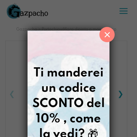
Salta
al
contenuto
Gazpacho
>
PortachiaviMara dipinto a mano Bosco
×
Infragolato
Ti manderei
un codice
SCONTO del
10% , come
la vedi?
🎁