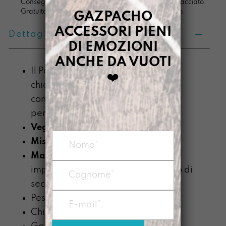
Consegna in 4/5 giorni lavorativi, pacco sempre tracciato.
Gratuita per ordini di importo superiore ai 100 euro.
GAZPACHO
ACCESSORI PIENI
Dettagli prodotto
DI EMOZIONI
ANCHE DA VUOTI
Il PortachiaviMara sarà per le tue
❤️
chiavi un living compatto dal gusto
contemporaneo. Da regalare a chi
perde le chiavi ma mai lo stile
Vegan
Misura:
7 x 11,5 x 3,5 cm
Materiale
: Prodotta con telo
impermeabile di PVC recuperato o di
seconda scelta da 800g/mq
Peso: circa 50 g
Chiusura bottone automatico