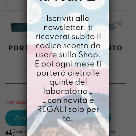
Iscriviti alla
newsletter, ti
riceverai subito il
codice sconto da
PORTACHIAVIMARA DIPINTO
usare sullo Shop.
A MANO BOSCO
E poi ogni mese ti
INFRAGOLATO
porterò dietro le
€
18,00
quinte del
laboratorio…
[ Portachiavi: 7 x 11,5 x 3,5 cm ]
…con novità e
Non disponibile al momento
REGALI solo per
te.
Cuciamo ogni ordine nel nostro laboratorio di Padova.