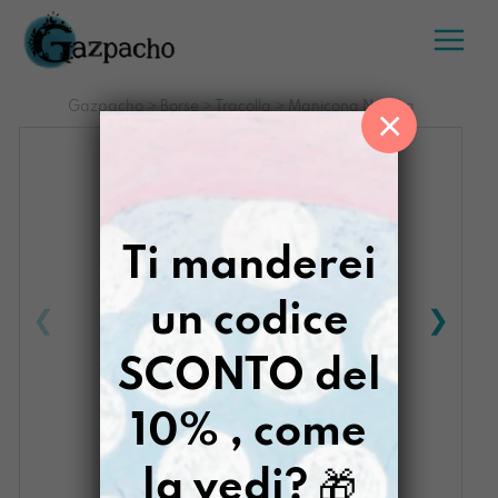
Salta
al
contenuto
Gazpacho
>
Borse
>
Tracolla
>
Manicona Natalia
×
Ti manderei
un codice
SCONTO del
10% , come
la vedi?
🎁