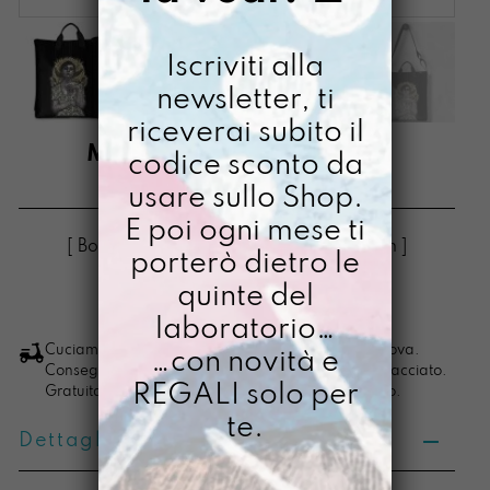
Iscriviti alla
newsletter, ti
riceverai subito il
MANICONA NATALIA
codice sconto da
usare sullo Shop.
€
95,00
Il
Il
€
45,00
E poi ogni mese ti
prezzo
prezzo
[ Borse Borsa a tracolla: 36,5 x 32 x 6 cm ]
porterò dietro le
originale
attuale
quinte del
era:
è:
LO VOGLIO
Manicona
laboratorio…
€ 95,00.
€ 45,00.
Natalia
Cuciamo ogni ordine nel nostro laboratorio di Padova.
…con novità e
Consegna in 4/5 giorni lavorativi, pacco sempre tracciato.
quantità
REGALI solo per
Gratuita per ordini di importo superiore ai 100 euro.
te.
Dettagli prodotto