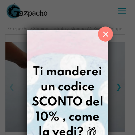
Salta
al
contenuto
Gazpacho
>
Stampa Illustrata
>
Stampa A5 Resisto Vintage
×
Ti manderei
un codice
SCONTO del
10% , come
la vedi?
🎁