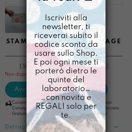
Iscriviti alla
newsletter, ti
riceverai subito il
STAMPA A5 RESISTO VINTAGE
codice sconto da
usare sullo Shop.
€
8,00
E poi ogni mese ti
[ Stampa Illustrata ] [ Stampa Illustrata ]
porterò dietro le
Non disponibile al momento
quinte del
laboratorio…
…con novità e
Cuciamo ogni ordine nel nostro laboratorio di Padova.
REGALI solo per
Consegna in 4/5 giorni lavorativi, pacco sempre tracciato.
te.
Gratuita per ordini di importo superiore ai 100 euro.
Dettagli prodotto