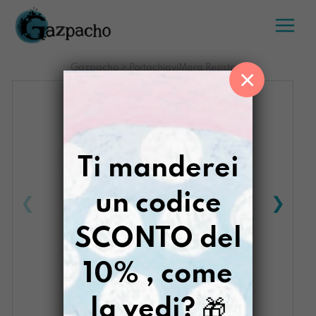
Salta
al
contenuto
Gazpacho
>
PortachiaviMara Resisto
×
Ti manderei
un codice
SCONTO del
10% , come
la vedi?
🎁