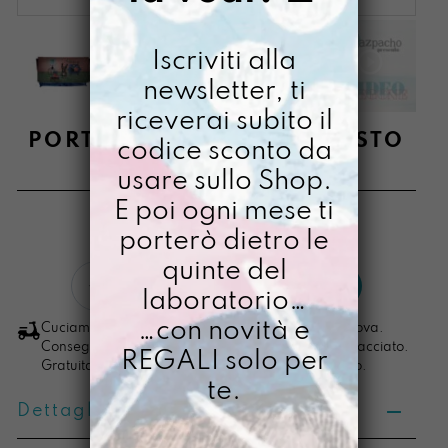
Iscriviti alla
newsletter, ti
riceverai subito il
PORTACHIAVIMARA RESISTO
codice sconto da
usare sullo Shop.
€
18,00
E poi ogni mese ti
[ Portachiavi: 7 x 11,5 x 3,5 cm ]
porterò dietro le
quinte del
PortachiaviMara
LO VOGLIO
laboratorio…
Resisto
quantità
…con novità e
Cuciamo ogni ordine nel nostro laboratorio di Padova.
Consegna in 4/5 giorni lavorativi, pacco sempre tracciato.
REGALI solo per
Gratuita per ordini di importo superiore ai 100 euro.
te.
Dettagli prodotto