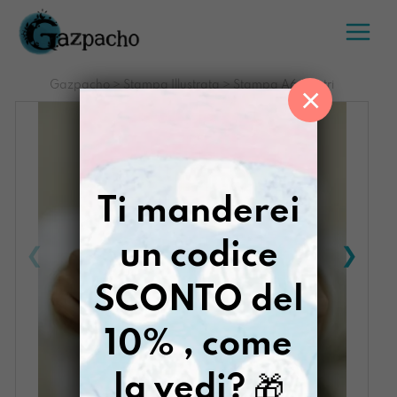
Salta
al
contenuto
Gazpacho
>
Stampa Illustrata
>
Stampa A6 Mostri
×
Ti manderei
un codice
SCONTO del
10% , come
la vedi?
🎁