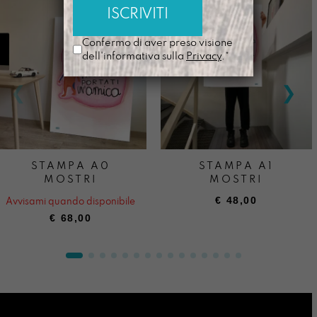
Confermo di aver preso visione
dell'informativa sulla
Privacy
.*
STAMPA A0
STAMPA A1
MOSTRI
MOSTRI
€
48,00
Avvisami quando disponibile
€
68,00