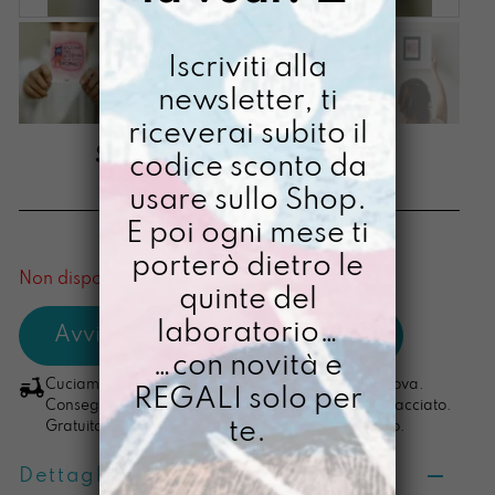
Iscriviti alla
newsletter, ti
riceverai subito il
STAMPA A6 MOSTRI
codice sconto da
usare sullo Shop.
€
3,00
E poi ogni mese ti
[ Stampa Illustrata ]
porterò dietro le
Non disponibile al momento
quinte del
laboratorio…
…con novità e
Cuciamo ogni ordine nel nostro laboratorio di Padova.
REGALI solo per
Consegna in 4/5 giorni lavorativi, pacco sempre tracciato.
te.
Gratuita per ordini di importo superiore ai 100 euro.
Dettagli prodotto