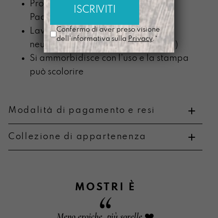
Prodotta nel nostro laboratorio di
Padova
Confermo di aver preso visione
Lavabile a mano con detergente
dell'informativa sulla
Privacy
.*
neutro (senza componente alcolica)
Si ammorbidisce con l’uso e la stampa
può scolorire
Modalità di pagamento e resi
Collezione di appartenenza
Metodi di pagamento
MOSTRI
È
Le parole creano un suono e vibreranno
Meno eroiche, più sorelle ❤️