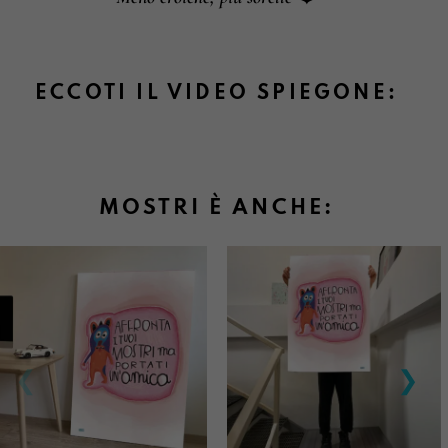
sulle nostre corde.
Informazioni su cambi e resi
ECCOTI IL VIDEO SPIEGONE:
MOSTRI È ANCHE: