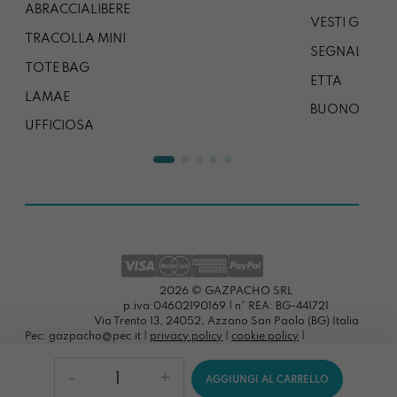
ABRACCIALIBERE
VESTI GAZP
TRACOLLA MINI
SEGNALIBRO
TOTE BAG
ETTA
LAMAE
BUONO REG
UFFICIOSA
2026 © GAZPACHO SRL
p.iva:04602190169 | n° REA: BG-441721
Via Trento 13, 24052, Azzano San Paolo (BG) Italia
Pec: gazpacho@pec.it |
privacy policy
|
cookie policy
|
preferenze cookies
Manicona
AGGIUNGI AL CARRELLO
Mostri