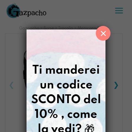
Salta
al
contenuto
Gazpacho
>
Borse
>
Tracolla
>
Manicona Mostri
×
Ti manderei
un codice
SCONTO del
10% , come
la vedi?
🎁