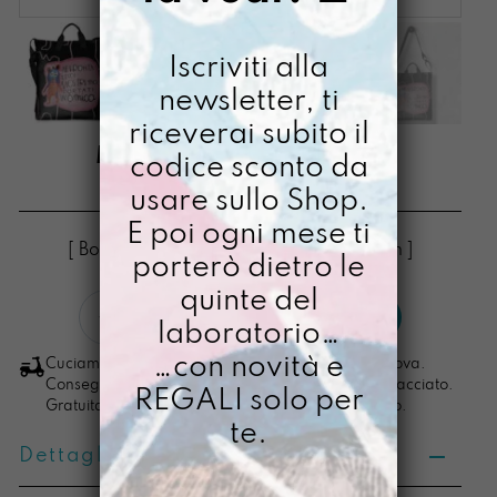
Iscriviti alla
newsletter, ti
riceverai subito il
MANICONA MOSTRI
codice sconto da
usare sullo Shop.
€
95,00
E poi ogni mese ti
[ Borse Borsa a tracolla: 36,5 x 32 x 6 cm ]
porterò dietro le
quinte del
Manicona
LO VOGLIO
laboratorio…
Mostri
quantità
…con novità e
Cuciamo ogni ordine nel nostro laboratorio di Padova.
Consegna in 4/5 giorni lavorativi, pacco sempre tracciato.
REGALI solo per
Gratuita per ordini di importo superiore ai 100 euro.
te.
Dettagli prodotto