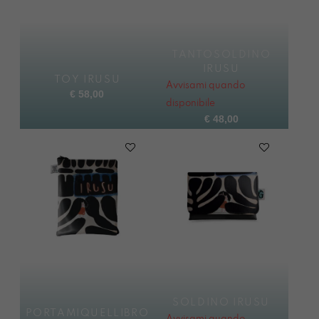
TANTOSOLDINO
IRUSU
TOY IRUSU
Avvisami quando
€
58,00
disponibile
€
48,00
SOLDINO IRUSU
PORTAMIQUELLIBRO