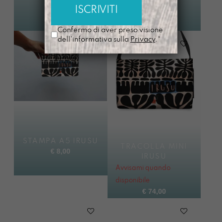
€
88,00
disponibile
€
84,00
Confermo di aver preso visione
dell'informativa sulla
Privacy
.*
STAMPA A5 IRUSU
TRACOLLA MINI
€
8,00
IRUSU
Avvisami quando
disponibile
€
74,00