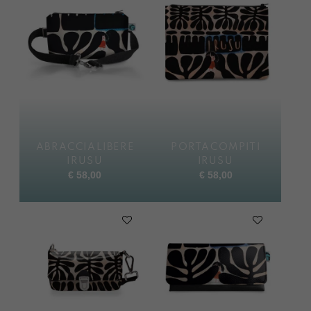
ABRACCIALIBERE
PORTACOMPITI
IRUSU
IRUSU
€
58,00
€
58,00