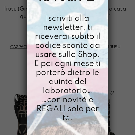
IRUSU
Irusu (Giappone): ”Fingere di non essere a casa
quando qualcuno bussa alla porta“
Iscriviti alla
newsletter, ti
riceverai subito il
codice sconto da
GAZPACHO
>
PAROLE DAL RESTO DELLA TERRA
>
IRUSU
usare sullo Shop.
E poi ogni mese ti
FILTRI
porterò dietro le
quinte del
laboratorio…
…con novità e
REGALI solo per
te.