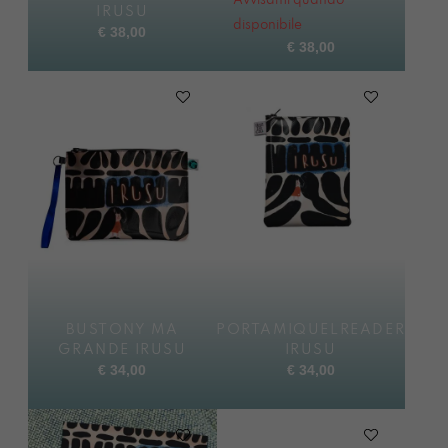
Avvisami quando
IRUSU
disponibile
€
38,00
€
38,00
BUSTONY MA
PORTAMIQUELREADER
GRANDE IRUSU
IRUSU
€
34,00
€
34,00