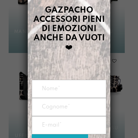
GAZPACHO
ACCESSORI PIENI
DI EMOZIONI
MANICONA IRUSU
ZAINO IRUSU
ANCHE DA VUOTI
€
95,00
€
95,00
❤️
BASSOTTA IRUSU
Avvisami quando
UFFICIOSA IRUSU