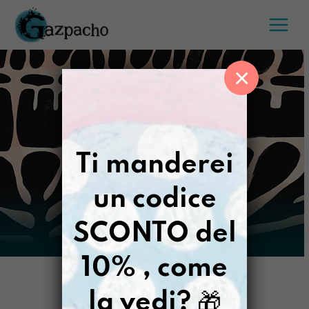
Salta
al
contenuto
×
Ti manderei
un codice
SCONTO del
10% , come
la vedi?
🎁