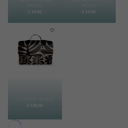
CARDISSSIMA
PORTACOSETTE
IRUSU
IRUSU
€
16,00
€
14,00
COCKER IRUSU
€
138,00