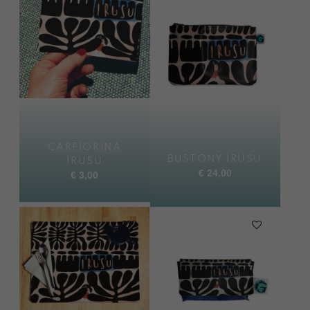
CARFIORINA
BUSTONY IRUSU
IRUSU
€
24,00
€
3,00