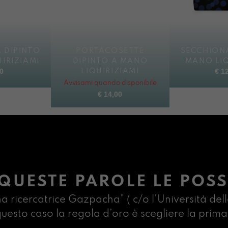
 DIPINTO
PORTACOSETTE
SECCHIONA
IRIZIAMI
DIPINTO A MANO
MANO LIQ
0
€
12
LIQUIRIZIAMI
Avvisami quando disponibile
€
14,00
QUESTE PAROLE LE POSS
na ricercatrice Gazpacha” ( c/o l’Università dell
n questo caso la regola d’oro è scegliere la pr