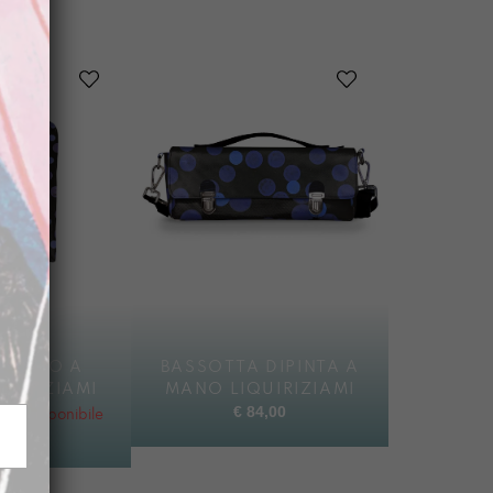
IPINTO A
BASSOTTA DIPINTA A
UIRIZIAMI
MANO LIQUIRIZIAMI
€
84,00
do disponibile
8,00