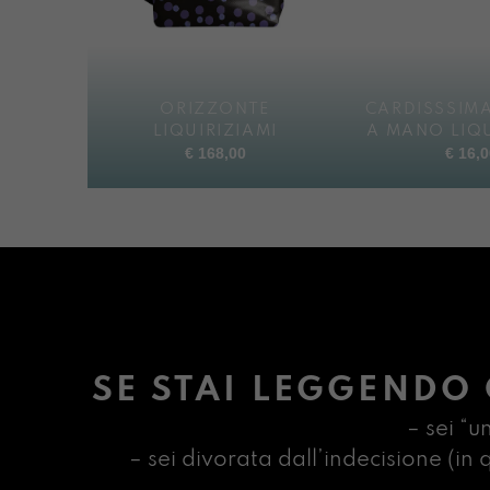
ORIZZONTE
CARDISSSIMA
LIQUIRIZIAMI
A MANO LIQU
€
168,00
€
16,0
SE STAI LEGGENDO 
– sei “u
– sei divorata dall’indecisione (i