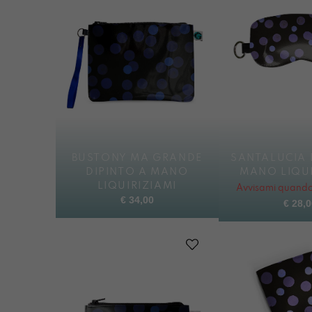
BUSTONY MA GRANDE
SANTALUCIA 
DIPINTO A MANO
MANO LIQUI
LIQUIRIZIAMI
Avvisami quando 
€
34,00
€
28,0