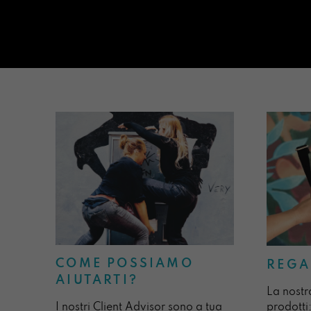
COME POSSIAMO
REGA
AIUTARTI?
La nostr
I nostri Client Advisor sono a tua
prodotti: