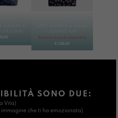
 DIPINTA A
NIDO DIPINTO A MANO
UIRIZIAMI
LIQUIRIZIAMI
8,00
Avvisami quando disponibile
€
128,00
IBILITÀ SONO DUE:
a Vita)
ima immagine che ti ha emozionata)