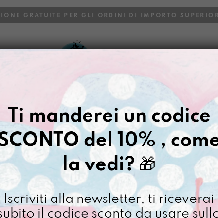
ZIONE GRATUITE PER GLI ORDINI DI IMPORTO SUPERIOR
VOI
BLOG
Ti manderei un codice
SCONTO del 10% , com
LIQUIRIZIAMI
la vedi?
🎁
Iscriviti alla newsletter, ti riceverai
subito il codice sconto da usare sull