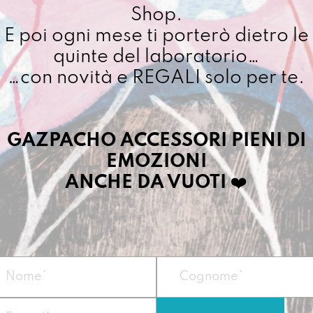
Shop.
E poi ogni mese ti porterò dietro le
quinte del laboratorio…
…con novità e REGALI solo per te.
GAZPACHO ACCESSORI PIENI DI
EMOZIONI
ANCHE DA VUOTI
❤️
UFFICIOSA DIPINTA A
UOVO D
 LLUMI
MANO LIQUIRIZIAMI
MANO LIQ
A MANO
€
88,00
Avvisami quan
ZIAMI
€
8
0