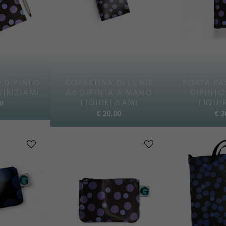
 DIPINTO
COPERTINA DI LUNIS
PORTA P
IRIZIAMI
A6 DIPINTA A MANO
DIPINT
0
LIQUIRIZIAMI
LIQUI
€
20,00
€
2