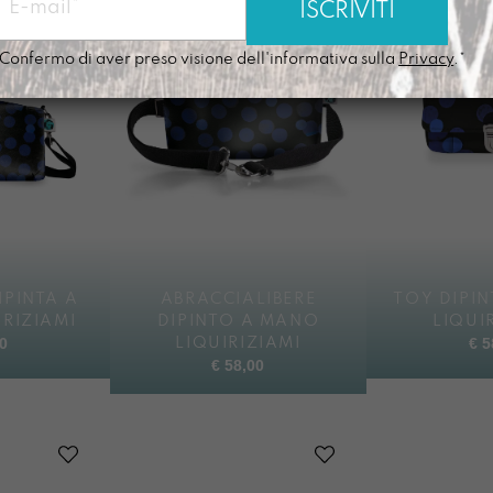
Confermo di aver preso visione dell'informativa sulla
Privacy
.*
IPINTA A
ABRACCIALIBERE
TOY DIPI
RIZIAMI
DIPINTO A MANO
LIQUI
0
€
5
LIQUIRIZIAMI
€
58,00