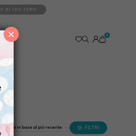
E AI 100 EURO
×
0
e
FILTRI
o