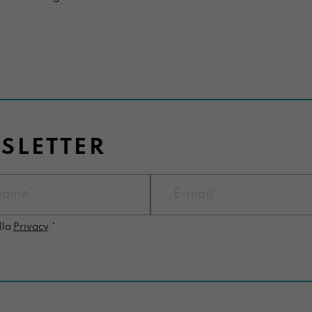
WSLETTER
lla
Privacy
.*