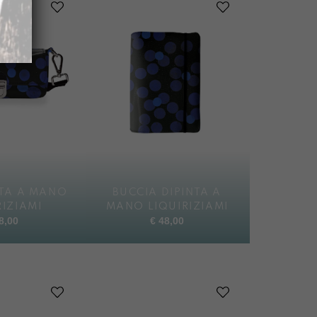
NTA A MANO
BUCCIA DIPINTA A
RIZIAMI
MANO LIQUIRIZIAMI
8,00
€
48,00