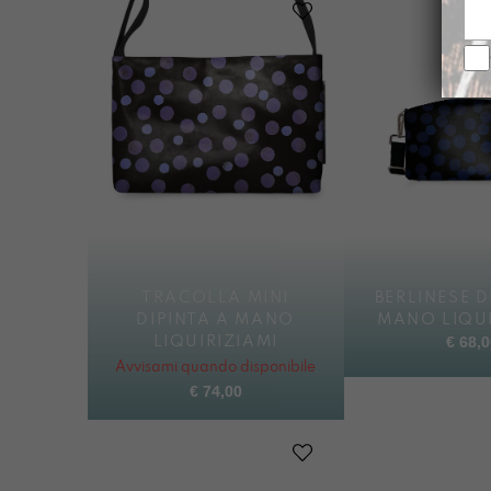
TRACOLLA MINI
BERLINESE D
DIPINTA A MANO
MANO LIQUI
€
68,0
LIQUIRIZIAMI
Avvisami quando disponibile
€
74,00