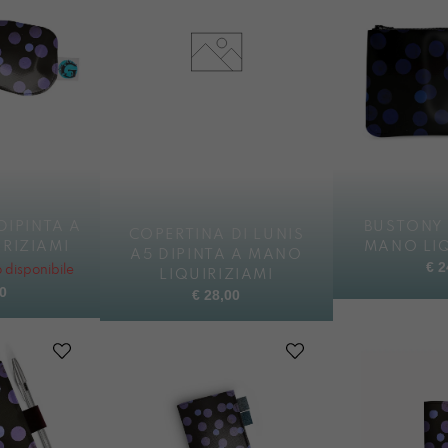
DIPINTA A
BUSTONY 
COPERTINA DI LUNIS
RIZIAMI
MANO LIQ
A5 DIPINTA A MANO
€
2
disponibile
LIQUIRIZIAMI
0
€
28,00