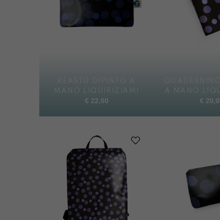
REASTÙ DIPINTO A
QUADERNINO
MANO LIQUIRIZIAMI
A MANO LIQU
€
22,00
€
20,0