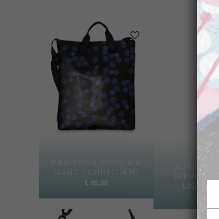
MANICONA DIPINTA A
BORSELLO
MANO LIQUIRIZIAMI
DIPINTO 
€
95,00
LIQUIRI
€
88,0