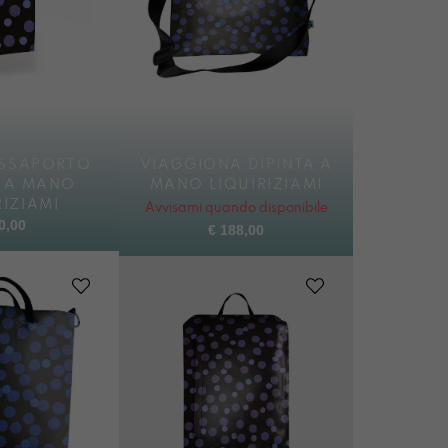
ASSAPORTO
VIAGGIONA DIPINTA A
O A MANO
MANO LIQUIRIZIAMI
RIZIAMI
Avvisami quando disponibile
0,00
€
188,00