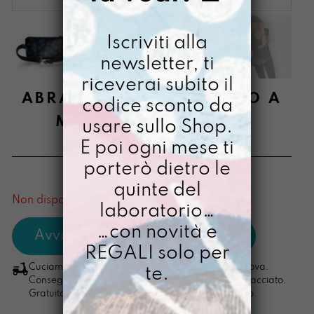
Iscriviti alla
newsletter, ti
riceverai subito il
ABRACCIALIBERE DIPINTO A
codice sconto da
MANO LIQUIRIZIAMI
usare sullo Shop.
E poi ogni mese ti
€
58,00
porterò dietro le
[ Marsupio: 15,5 x 27 x 4 cm ]
quinte del
Non disponibile al momento
laboratorio…
…con novità e
REGALI solo per
Cuciamo ogni ordine nel nostro laboratorio di Padova.
te.
Consegna in 4/5 giorni lavorativi, pacco sempre tracciato.
Gratuita per ordini di importo superiore ai 100 euro.