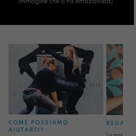
immagine che ti ha emozionata)
COME POSSIAMO
REGALA
AIUTARTI?
La nostra sel