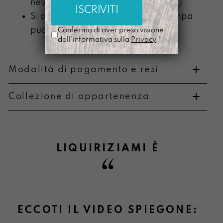
neutro (senza componente alcolica)
Si ammorbidisce con l’uso e la stampa
può scolorire
Confermo di aver preso visione
dell'informativa sulla
Privacy
.*
Modalità di pagamento e resi
Collezione di appartenenza
Metodi di pagamento
LIQUIRIZIAMI
È
Informazioni su cambi e resi
ECCOTI IL VIDEO SPIEGONE: