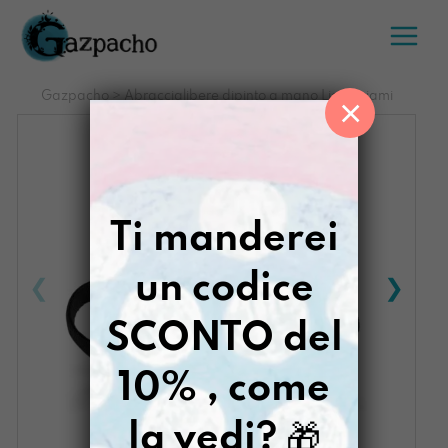
Salta
al
contenuto
Gazpacho
>
Abraccialibere dipinto a mano Liquiriziami
×
Ti manderei
un codice
SCONTO del
10% , come
la vedi?
🎁