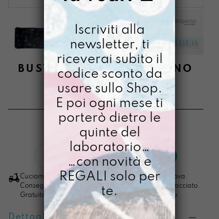
Iscriviti alla
newsletter, ti
riceverai subito il
BUSTONY DIPINTO A MANO
codice sconto da
LIQUIRIZIAMI
usare sullo Shop.
E poi ogni mese ti
€
24,00
porterò dietro le
[ Beauty: 21,5 x15x1,5 cm ]
quinte del
laboratorio…
Bustony
LO VOGLIO
…con novità e
dipinto
a
REGALI solo per
Cuciamo ogni ordine nel nostro laboratorio di Padova.
mano
Consegna in 4/5 giorni lavorativi, pacco sempre tracciato.
te.
Gratuita per ordini di importo superiore ai 100 euro.
Liquiriziami
quantità
Dettagli prodotto