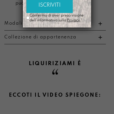
può scolorire
Confermo di aver preso visione
dell'informativa sulla
Privacy
.*
Modalità di pagamento e resi
Collezione di appartenenza
Metodi di pagamento
LIQUIRIZIAMI
È
Informazioni su cambi e resi
ECCOTI IL VIDEO SPIEGONE: