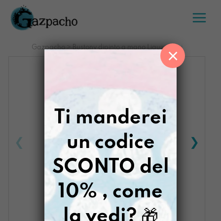
Salta
al
contenuto
Gazpacho
>
Bustony dipinto a mano Liquiriziami
×
Ti manderei
un codice
SCONTO del
10% , come
la vedi?
🎁