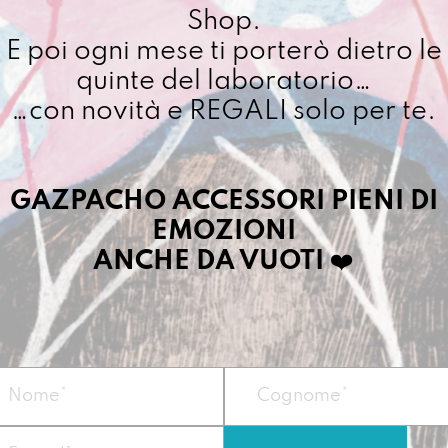
quantit
Shop.
Cuciamo ogni ordine ne
E poi ogni mese ti porterò dietro le
4/5 giorni lavorativi, p
importo superiore ai 10
quinte del laboratorio…
…con novità e REGALI solo per te.
Dettagli prodotto
GAZPACHO ACCESSORI PIENI DI
EMOZIONI
Il PortachiaviMara 
compatto dal gust
ANCHE DA VUOTI
❤️
perde le chiavi ma 
Vegan
Misura:
7 x 11,5 x 
Materiale
: Prodot
recuperato o di 
Peso: circa 50 g