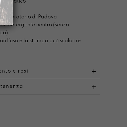
automatico
o laboratorio di Padova
on detergente neutro (senza
ca)
n l’uso e la stampa può scolorire
nto e resi
rtenenza
o