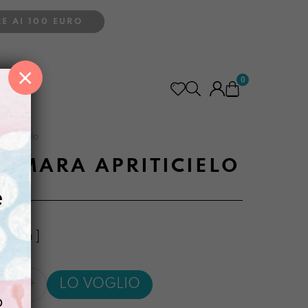
E AI 100 EURO
×
0
ritiCielo
VIMARA APRITICIELO
e
3,5 cm ]
iaviMara
LO VOGLIO
elo
o