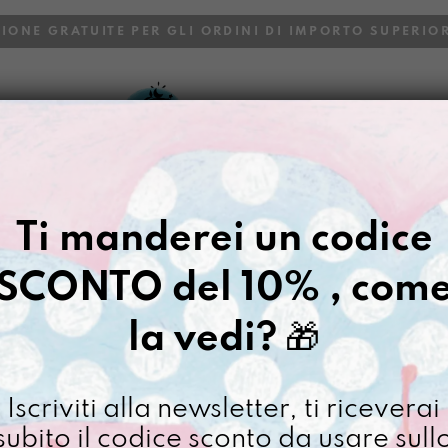
ZIONE GRATUITE PER GLI ORDINI DI IMPORTO SUPERIOR
VOI
BLOG
Gazpacho
>
PortachiaviMara Ap
Ti manderei un codice
PORTACHIA
SCONTO del 10% , com
€
18,00
la vedi?
🎁
[ Portachiavi: 7 x 11,5 x 
Portach
Iscriviti alla newsletter, ti riceverai
ApritiCi
subito il codice sconto da usare sull