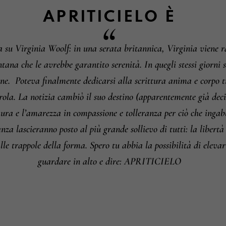
Informazioni su camb
APRITICIELO
È
a su Virginia Woolf: in una serata britannica, Virginia viene ra
ntana che le avrebbe garantito serenità. In quegli stessi giorni s
ne.
Poteva finalmente dedicarsi alla scrittura anima e corpo
rola.
La notizia cambiò il suo destino (apparentemente già deci
aura e l’amarezza in compassione e tolleranza per ciò che inga
nza lascieranno posto al più grande sollievo di tutti: la libertà 
lle trappole della forma.
Spero tu abbia la possibilità di elevart
guardare in alto e dire: APRITICIELO