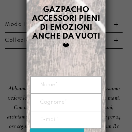
GAZPACHO
ACCESSORI PIENI
Modalità di pagamento e resi
DI EMOZIONI
ANCHE DA VUOTI
Collezione di appartenenza
❤️
Metodi di pagamento
PIPPI
È
Abbiamo accesso a numerose informazioni. Possiamo
Informazioni su cambi e resi
vedere le tragiche derive umane passarci tra le mani.
Con un telefono “raggiungiamo” luoghi lontani,
attiviamo empatia e rabbia in sequenze alterne per 24
ore seguite da altre 24 che poi c’era una volta un Re