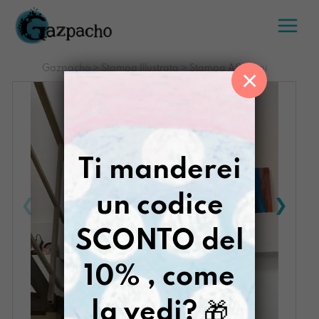
Salta
al
contenuto
Gazpacho
>
Stampa Illustrata
>
Stampa A0 Pippi
×
Ti manderei
un codice
SCONTO del
10% , come
la vedi?
🎁