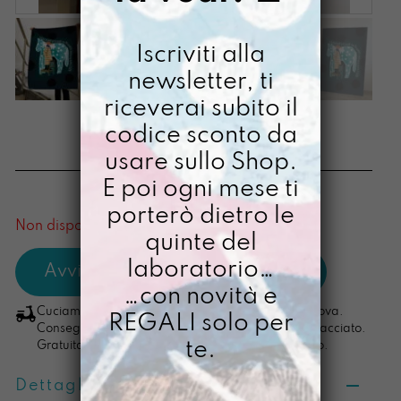
Iscriviti alla
newsletter, ti
riceverai subito il
STAMPA A0 PIPPI
codice sconto da
usare sullo Shop.
€
68,00
E poi ogni mese ti
[ Stampa Illustrata ]
porterò dietro le
Non disponibile al momento
quinte del
laboratorio…
…con novità e
Cuciamo ogni ordine nel nostro laboratorio di Padova.
REGALI solo per
Consegna in 4/5 giorni lavorativi, pacco sempre tracciato.
te.
Gratuita per ordini di importo superiore ai 100 euro.
Dettagli prodotto