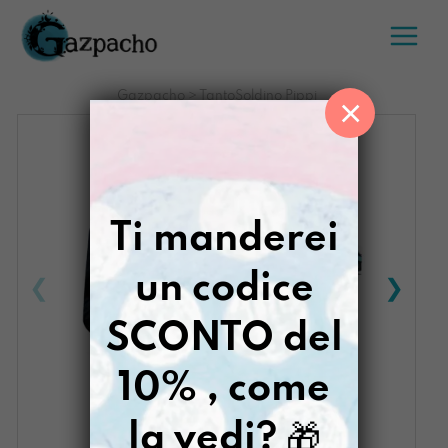
Salta
al
contenuto
Gazpacho
>
TantoSoldino Pippi
×
Ti manderei
un codice
SCONTO del
10% , come
la vedi?
🎁