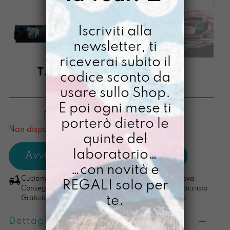
Iscriviti alla
newsletter, ti
riceverai subito il
TANTOSOLDINO PIPPI
codice sconto da
usare sullo Shop.
€
48,00
E poi ogni mese ti
[ Portafoglio: 10,5 x 20,5 x 2,5 cm ]
porterò dietro le
Non disponibile al momento
quinte del
laboratorio…
…con novità e
Cuciamo ogni ordine nel nostro laboratorio di Padova.
REGALI solo per
Consegna in 4/5 giorni lavorativi, pacco sempre tracciato.
te.
Gratuita per ordini di importo superiore ai 100 euro.
Dettagli prodotto