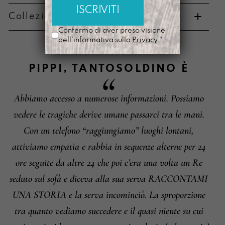
Collezione di appartenenza
Metodi di pagamento
Confermo di aver preso visione
dell'informativa sulla
Privacy
.*
PIPPI
,
TANTOSOLDINO
È
Abbiamo accesso a numerose informazioni. Possiamo
Informazioni su cambi e resi
vedere le tragiche derive umane passarci tra le mani.
Con un telefono “raggiungiamo” luoghi lontani,
attiviamo empatia e rabbia in sequenze alterne per 24
ore seguite da altre 24 che poi c’era una volta un Re
seduto sul sofà e diceva alla sua serva RACCONTAMI
UNA STORIA e la serva incominciò. La sproporzione
tra quanto vediamo succedere e il quasi niente su cui