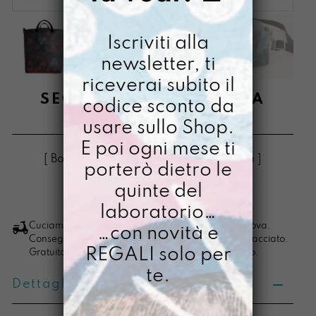
Iscriviti alla
newsletter, ti
riceverai subito il
SECCHIONA FARFALENA
codice sconto da
usare sullo Shop.
€
128,00
E poi ogni mese ti
[ Borse Borsa zaino 2in1: 30 x 26 x 10 cm ]
porterò dietro le
quinte del
LO VOGLIO
Secchiona
laboratorio…
Farfalena
Cuciamo ogni ordine nel nostro laboratorio di Padova.
…con novità e
Consegna in 4/5 giorni lavorativi, pacco sempre tracciato.
quantità
REGALI solo per
Gratuita per ordini di importo superiore ai 100 euro.
te.
Dettagli prodotto