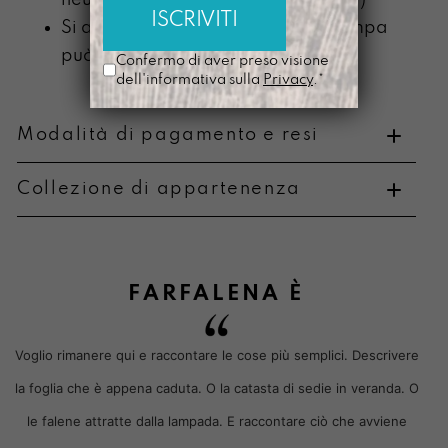
neutro (senza componente alcolica)
Si ammorbidisce con l’uso e la stampa
può scolorire
Confermo di aver preso visione
dell'informativa sulla
Privacy
.*
Modalità di pagamento e resi
Collezione di appartenenza
Metodi di pagamento
FARFALENA
È
Voglio rimanere qui e raccontare le cose più semplici. Descrivere
Informazioni su cambi e resi
la foglia che è appena caduta. O la catasta di sedie in veranda. O
le falene attratte dalla lampada. E raccontare ciò che avviene