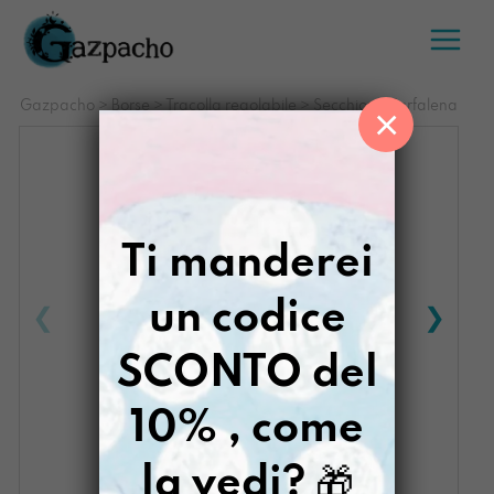
Salta
al
contenuto
Gazpacho
>
Borse
>
Tracolla regolabile
>
Secchiona Farfalena
×
Ti manderei
un codice
SCONTO del
10% , come
la vedi?
🎁