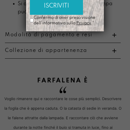
Si ammorbidisce con l’uso e la stampa
può scolorire
Confermo di aver preso visione
dell'informativa sulla
Privacy
.*
Modalità di pagamento e resi
Collezione di appartenenza
Metodi di pagamento
FARFALENA
È
Voglio rimanere qui e raccontare le cose più semplici. Descrivere
Informazioni su cambi e resi
la foglia che è appena caduta. O la catasta di sedie in veranda. O
le falene attratte dalla lampada. E raccontare ciò che avviene
durante la notte finché il buio si tramuta in luce, fino ai