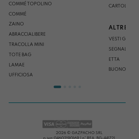
COMMÉ TOPOLINO
CARTOLINA
COMMÉ
ZAINO
ALTRE CO
ABRACCIALIBERE
VESTI GAZP
TRACOLLA MINI
SEGNALIBRO
TOTE BAG
ETTA
LAMAE
BUONO REG
UFFICIOSA
2026 © GAZPACHO SRL
p.iva:04602190169 | n° REA: BG-441721