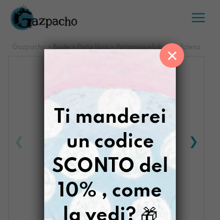
Salta
al
contenuto
Gazpacho
>
Buste
>
Porta libro
>
PortamiquelLibro Farfalena
×
Ti manderei
un codice
SCONTO del
10% , come
la vedi?
🎁