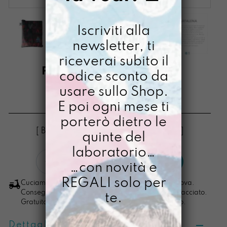
Iscriviti alla
newsletter, ti
riceverai subito il
PORTAMIQUELLIBRO
codice sconto da
FARFALENA
usare sullo Shop.
E poi ogni mese ti
€
38,00
porterò dietro le
[ Buste PortaLibro: 18 x 23 x fino a 3cm ]
quinte del
laboratorio…
PortamiquelLibro
LO VOGLIO
…con novità e
Farfalena
quantità
REGALI solo per
Cuciamo ogni ordine nel nostro laboratorio di Padova.
Consegna in 4/5 giorni lavorativi, pacco sempre tracciato.
te.
Gratuita per ordini di importo superiore ai 100 euro.
Dettagli prodotto