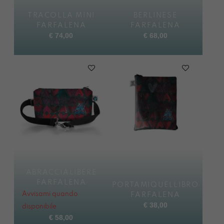
TRACOLLA MINI
BERLINESE
FARFALENA
FARFALENA
€
74,00
€
68,00
ABRACCIALIBERE
FARFALENA
PORTAMIQUELLIBRO
Avvisami quando
FARFALENA
€
38,00
disponibile
€
58,00