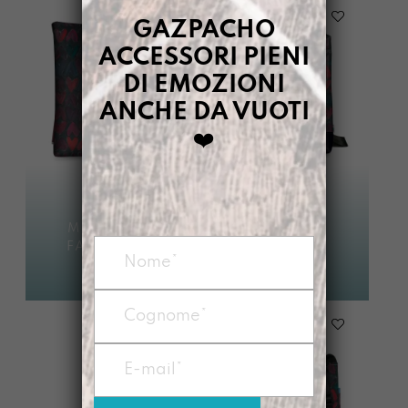
GAZPACHO
ACCESSORI PIENI
DI EMOZIONI
ANCHE DA VUOTI
❤️
ZAINO
FARFALENA
MANICONA
Avvisami quando
FARFALENA
€
95,00
disponibile
€
95,00