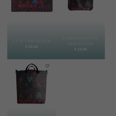
PORTACOSETTE
ETTA FARFALENA
FARFALENA
€
20,00
€
14,00