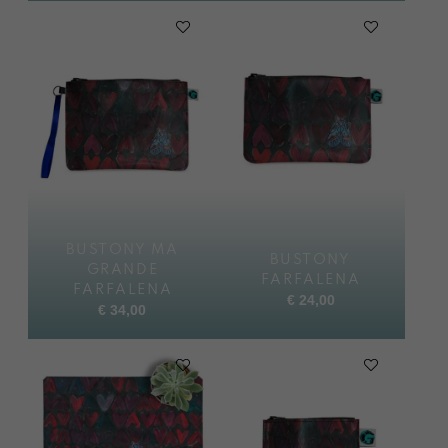
BUSTONY MA
BUSTONY
GRANDE
FARFALENA
FARFALENA
€
24,00
€
34,00