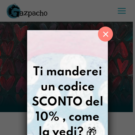
Salta
al
contenuto
×
Ti manderei
un codice
SCONTO del
10% , come
la vedi?
🎁