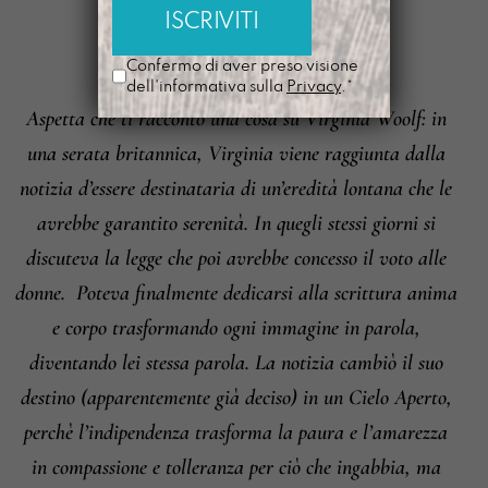
APRITICIELO
È
Confermo di aver preso visione
dell'informativa sulla
Privacy
.*
Aspetta che ti racconto una cosa su Virginia Woolf: in
Informazioni su cambi e resi
una serata britannica, Virginia viene raggiunta dalla
notizia d’essere destinataria di un’eredità lontana che le
avrebbe garantito serenità. In quegli stessi giorni si
discuteva la legge che poi avrebbe concesso il voto alle
donne.
Poteva finalmente dedicarsi alla scrittura anima
e corpo trasformando ogni immagine in parola,
diventando lei stessa parola.
La notizia cambiò il suo
destino (apparentemente già deciso) in un Cielo Aperto,
perchè l’indipendenza trasforma la paura e l’amarezza
in compassione e tolleranza per ciò che ingabbia, ma