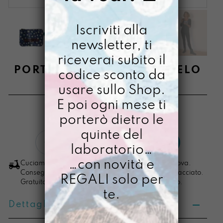
Iscriviti alla
newsletter, ti
riceverai subito il
PORTACOSETTE APRITICIELO
codice sconto da
usare sullo Shop.
€
14,00
E poi ogni mese ti
[ Portamonete: 13 x 10 x 2,5 cm ]
porterò dietro le
quinte del
Portacosette
LO VOGLIO
laboratorio…
ApritiCielo
quantità
…con novità e
Cuciamo ogni ordine nel nostro laboratorio di Padova.
Consegna in 4/5 giorni lavorativi, pacco sempre tracciato.
REGALI solo per
Gratuita per ordini di importo superiore ai 100 euro.
te.
Dettagli prodotto