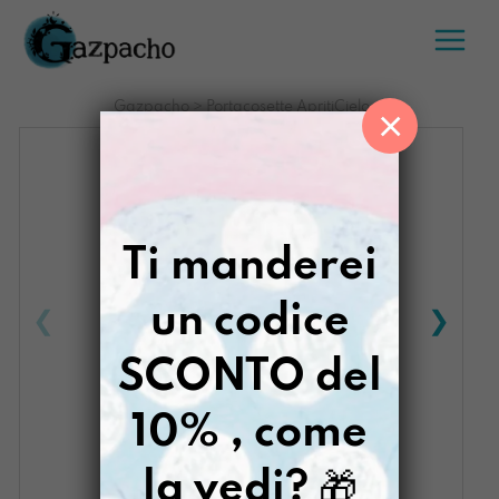
Salta
al
contenuto
Gazpacho
>
Portacosette ApritiCielo
×
Ti manderei
un codice
SCONTO del
10% , come
la vedi?
🎁