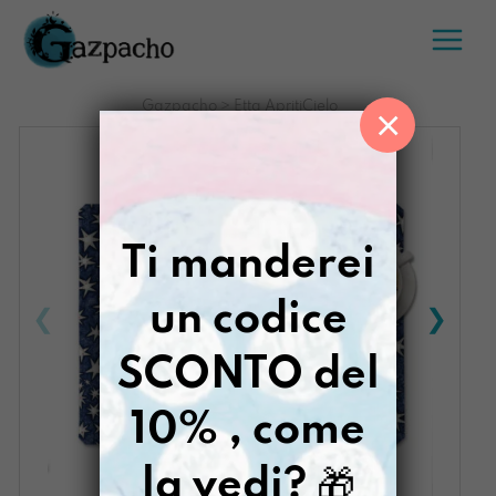
Salta
al
contenuto
Gazpacho
>
Etta ApritiCielo
×
Ti manderei
un codice
SCONTO del
10% , come
la vedi?
🎁