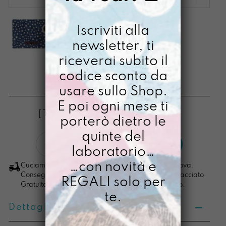
Iscriviti alla
newsletter, ti
riceverai subito il
ETTA APRITICIELO
codice sconto da
usare sullo Shop.
€
20,00
E poi ogni mese ti
[ Tovaglietta Americana: 34 X 45 cm ]
porterò dietro le
quinte del
Etta
LO VOGLIO
laboratorio…
ApritiCielo
quantità
…con novità e
Cuciamo ogni ordine nel nostro laboratorio di Padova.
Consegna in 4/5 giorni lavorativi, pacco sempre tracciato.
REGALI solo per
Gratuita per ordini di importo superiore ai 100 euro.
te.
Dettagli prodotto