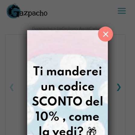
Salta
al
contenuto
Gazpacho
>
LaGiuliana ApritiCielo
×
Ti manderei
un codice
SCONTO del
10% , come
la vedi?
🎁