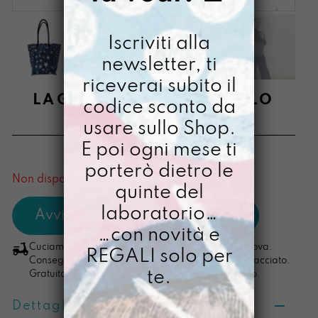
Iscriviti alla
newsletter, ti
riceverai subito il
LAGIULIANA APRITICIELO
codice sconto da
usare sullo Shop.
€
68,00
E poi ogni mese ti
[ Shopper: 30 x 34 x 16cm ]
porterò dietro le
Non disponibile al momento
quinte del
laboratorio…
…con novità e
Cuciamo ogni ordine nel nostro laboratorio di Padova.
REGALI solo per
Consegna in 4/5 giorni lavorativi, pacco sempre tracciato.
te.
Gratuita per ordini di importo superiore ai 100 euro.
Dettagli prodotto