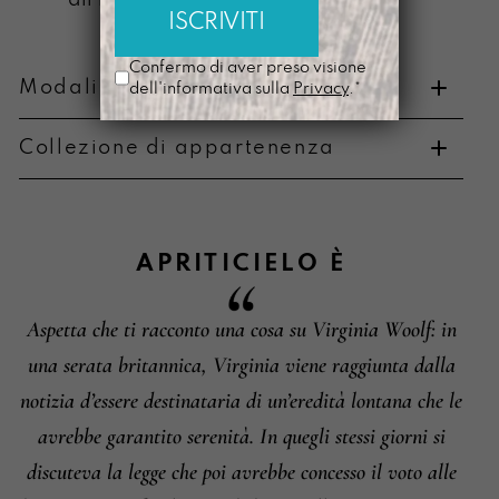
Confermo di aver preso visione
Modalità di pagamento e resi
dell'informativa sulla
Privacy
.*
Collezione di appartenenza
Metodi di pagamento
APRITICIELO
È
Aspetta che ti racconto una cosa su Virginia Woolf: in
Informazioni su cambi e resi
una serata britannica, Virginia viene raggiunta dalla
notizia d’essere destinataria di un’eredità lontana che le
avrebbe garantito serenità. In quegli stessi giorni si
discuteva la legge che poi avrebbe concesso il voto alle