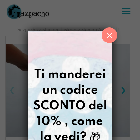
Salta
al
contenuto
Gazpacho
>
Stampa Illustrata
>
Stampa A5 Meraki
×
Ti manderei
un codice
SCONTO del
10% , come
la vedi?
🎁