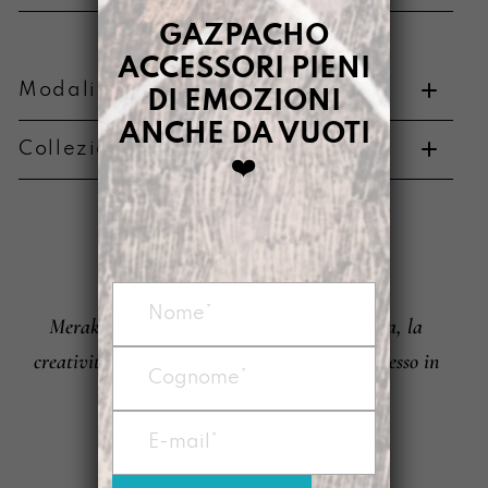
GAZPACHO
ACCESSORI PIENI
Modalità di pagamento e resi
DI EMOZIONI
ANCHE DA VUOTI
Collezione di appartenenza
❤️
Metodi di pagamento
MERAKI
È
Meraki (Grecia): “Fare qualcosa con l’anima, la
Informazioni su cambi e resi
creatività o l’amore. Quando metti tutto te stesso in
quello che fai, qualunque cosa sia”