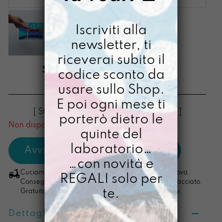
Iscriviti alla
newsletter, ti
riceverai subito il
STAMPA A5 MERAKI
codice sconto da
usare sullo Shop.
€
8,00
E poi ogni mese ti
[ Stampa Illustrata ] [ Stampa Illustrata ]
porterò dietro le
Non disponibile al momento
quinte del
laboratorio…
…con novità e
Cuciamo ogni ordine nel nostro laboratorio di Padova.
REGALI solo per
Consegna in 4/5 giorni lavorativi, pacco sempre tracciato.
te.
Gratuita per ordini di importo superiore ai 100 euro.
Dettagli prodotto