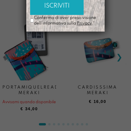
MERAKI È ANCHE:
Confermo di aver preso visione
dell'informativa sulla
Privacy
.*
PORTAMIQUELREADER
CARDISSSIMA
MERAKI
MERAKI
€
16,00
Avvisami quando disponibile
€
34,00