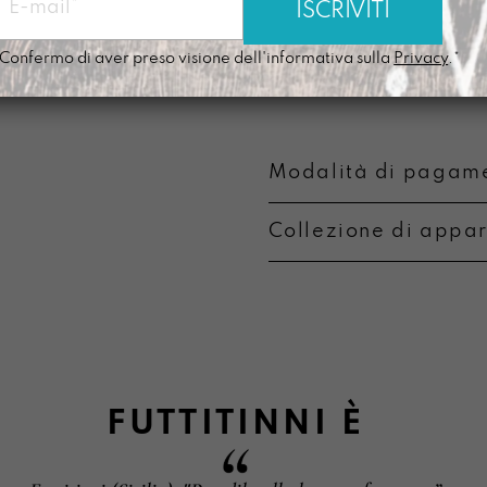
Lavabile a mano c
componente alcoli
Confermo di aver preso visione dell'informativa sulla
Privacy
.*
Si ammorbidisce c
Modalità di pagame
Collezione di appa
Metodi di pagament
Informazioni su camb
FUTTITINNI
È