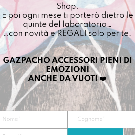
Shop.
Cuciamo ogni ordine ne
E poi ogni mese ti porterò dietro le
4/5 giorni lavorativi, p
quinte del laboratorio…
importo superiore ai 10
…con novità e REGALI solo per te.
Dettagli prodotto
GAZPACHO ACCESSORI PIENI DI
EMOZIONI
ReAstù libera le ma
ANCHE DA VUOTI
❤️
scorrere su carta.
Vegan
Misura
22 x 10 x 1
Materiale
: Prodot
recuperato da 8
Peso: circa 90g
Prodotto nel nostr