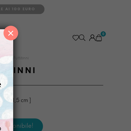
E AI 100 EURO
×
0
ReAstù Futtitinni
TITINNI
e
 10 x 1,5 cm ]
o
o