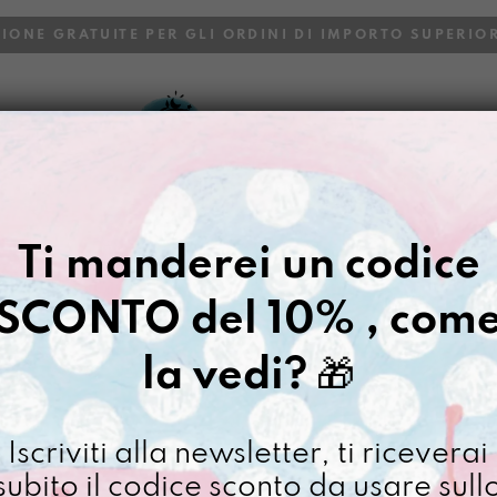
ZIONE GRATUITE PER GLI ORDINI DI IMPORTO SUPERIOR
VOI
BLOG
Gazpacho
>
Buste
>
Astuccio
>
Ti manderei un codice
REASTÙ FUT
SCONTO del 10% , com
€
22,00
la vedi?
🎁
[ Astuccio Astuccio: 22 x
Non disponibile al moment
Iscriviti alla newsletter, ti riceverai
subito il codice sconto da usare sull