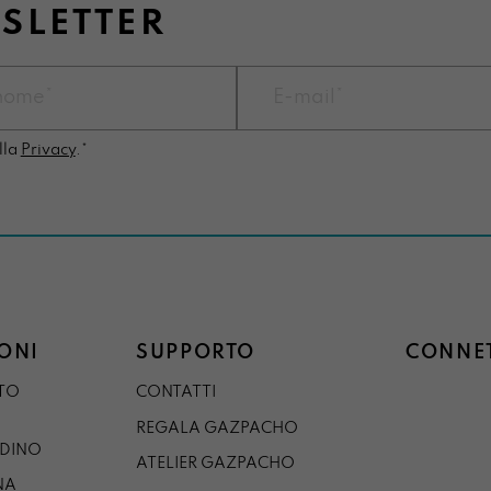
WSLETTER
lla
Privacy
.*
ONI
SUPPORTO
CONNET
STO
CONTATTI
REGALA GAZPACHO
RDINO
ATELIER GAZPACHO
NA