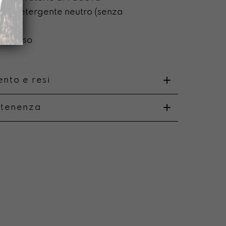
on detergente neutro (senza
ca)
on l’uso
nto e resi
rtenenza
o
i e resi