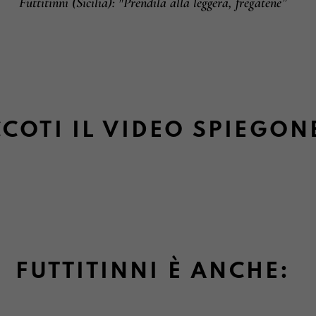
Futtitinni (Sicilia): "Prendila alla leggera, fregatene”
COTI IL VIDEO SPIEGON
FUTTITINNI È ANCHE: