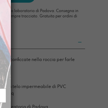
l nostro laboratorio di Padova. Consegna in
acco sempre tracciato. Gratuita per ordini di
0 euro.
tite conficcate nella roccia per farle
,5 cm
to con telo impermeabile di PVC
00g/mq
o laboratorio di Padova