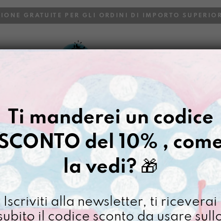
ZIONE GRATUITE PER GLI ORDINI DI IMPORTO SUPERIOR
VOI
BLOG
Gazpacho
>
Buste
>
Portadocu
Ti manderei un codice
PORTACOMPI
SCONTO del 10% , com
€
58,00
la vedi?
🎁
[ Buste Organizer: 34,5 
Portaco
Iscriviti alla newsletter, ti riceverai
Futtitinn
subito il codice sconto da usare sull