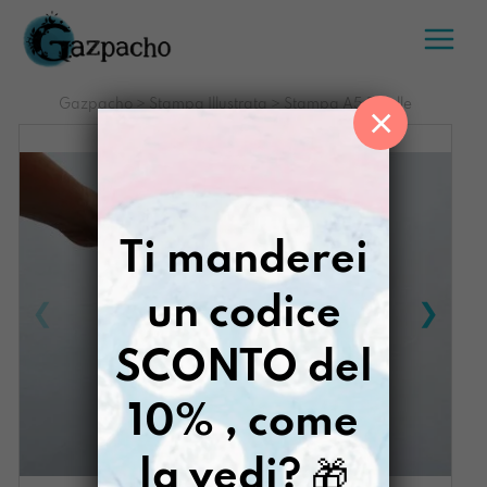
Salta
al
contenuto
Gazpacho
>
Stampa Illustrata
>
Stampa A5 Ribelle
×
Ti manderei
un codice
SCONTO del
10% , come
la vedi?
🎁