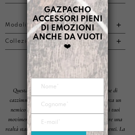
GAZPACHO
ACCESSORI PIENI
Modalità di pagamento e resi
DI EMOZIONI
ANCHE DA VUOTI
Collezione di appartenenza
❤️
Metodi di pagamento
RIBELLE
È
Questa è per tutte le Gazpache portatrici sane di
Informazioni su cambi e resi
cazzimma. Non una ribellione tipica di chi cerca un
nemico per sentirsi vivo. Ribelle quando, con i tuoi
movimenti pieni di energia, cerchi di ridisegnare una
realtà stantia progettata stretta per quello che senti. La