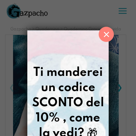
Salta
al
contenuto
Gazpacho
>
Quadernino
>
Quadernino Gracias a la vida
×
Ti manderei
un codice
SCONTO del
10% , come
la vedi?
🎁