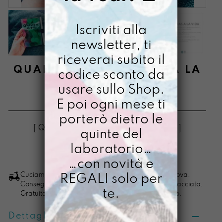
Iscriviti alla
newsletter, ti
riceverai subito il
QUADERNINO GRACIAS A LA
codice sconto da
VIDA
usare sullo Shop.
E poi ogni mese ti
€
24,00
porterò dietro le
[ Quadernino Quadernino: 9,5 X 15 cm ]
quinte del
laboratorio…
LO VOGLIO
Quadernino
…con novità e
Gracias
Cuciamo ogni ordine nel nostro laboratorio di Padova.
REGALI solo per
Consegna in 4/5 giorni lavorativi, pacco sempre tracciato.
a
te.
Gratuita per ordini di importo superiore ai 100 euro.
la
vida
Dettagli prodotto