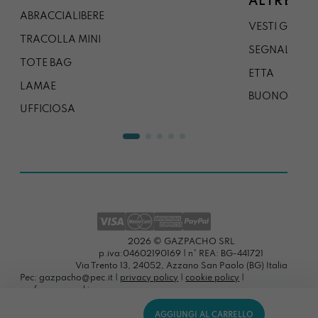
ALTRE CO
ABRACCIALIBERE
VESTI GAZP
TRACOLLA MINI
SEGNALIBRO
TOTE BAG
ETTA
LAMAE
BUONO REG
UFFICIOSA
2026 © GAZPACHO SRL
p.iva:04602190169 | n° REA: BG-441721
Via Trento 13, 24052, Azzano San Paolo (BG) Italia
Pec: gazpacho@pec.it |
privacy policy
|
cookie policy
|
preferenze cookies
AGGIUNGI AL CARRELLO