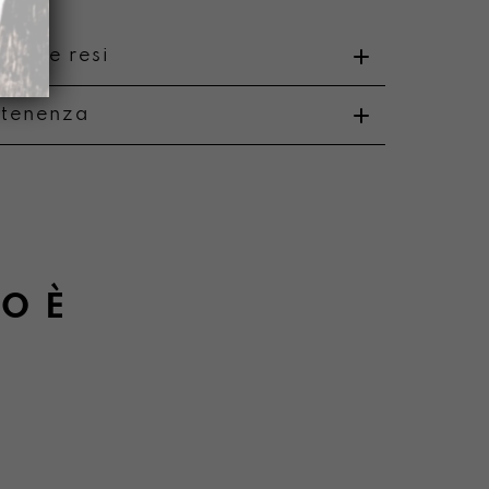
nto e resi
rtenenza
o
i e resi
NO
È