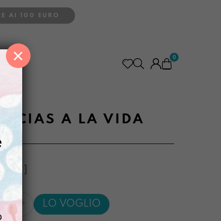
E AI 100 EURO
×
0
la Vida
ACIAS A LA VIDA
e
2,5 cm ]
LO VOGLIO
o