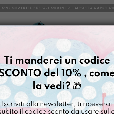
ZIONE GRATUITE PER GLI ORDINI DI IMPORTO SUPERIOR
VOI
BLOG
Gazpacho
>
Soldino Gracias a 
Ti manderei un codice
SOLDINO GR
SCONTO del 10% , com
€
38,00
la vedi?
🎁
[ Portafoglio: 10 x 14 x 
Soldino
Iscriviti alla newsletter, ti riceverai
Gracias
subito il codice sconto da usare sull