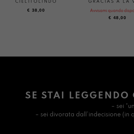
CIELITOLINDO
GRACIAS A LA 
€
38,00
Avvisami quando dispo
€
48,00
SE STAI LEGGENDO 
– sei “u
– sei divorata dall’indecisione (i