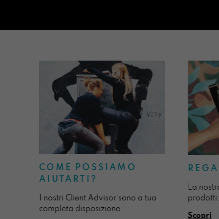
COME POSSIAMO
REGA
AIUTARTI?
La nostr
I nostri Client Advisor sono a tua
prodotti:
completa disposizione.
Scopri