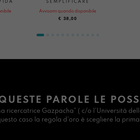
VIDA
SEMPLIFICARE
nibile
Avvisami quando disponibile
€
38,00
QUESTE PAROLE LE POSS
na ricercatrice Gazpacha” ( c/o l’Università dell
n questo caso la regola d’oro è scegliere la pr