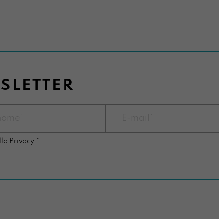
WSLETTER
lla
Privacy
.*