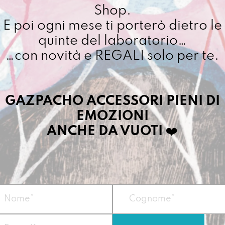
a
Shop.
Cuciamo ogni ordine ne
la
E poi ogni mese ti porterò dietro le
4/5 giorni lavorativi, p
Vida
importo superiore ai 10
quinte del laboratorio…
quantit
…con novità e REGALI solo per te.
Dettagli prodotto
GAZPACHO ACCESSORI PIENI DI
EMOZIONI
È il fratello piccolo
fratello grande lo f
ANCHE DA VUOTI
❤️
corte”.
Può contenere tutto l
Perfetto per la versi
collezione indispensab
la fabbrica di Willy