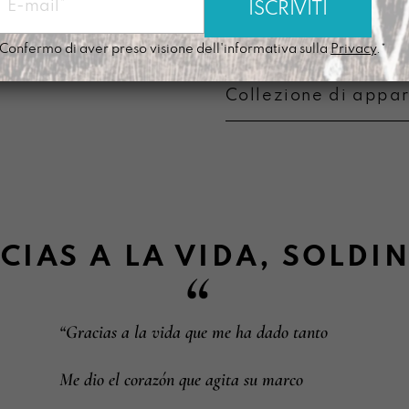
Modalità di pagame
Confermo di aver preso visione dell'informativa sulla
Privacy
.*
Collezione di appa
Metodi di pagament
Informazioni su camb
CIAS A LA VIDA
,
SOLDI
“Gracias a la vida que me ha dado tanto
Me dio el corazón que agita su marco