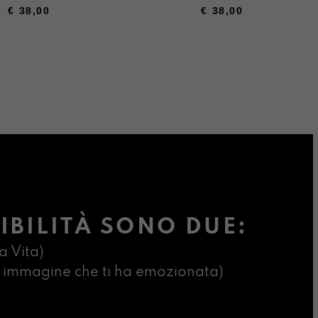
€
38,00
€
38,00
IBILITÀ SONO DUE:
a Vita)
ima immagine che ti ha emozionata)