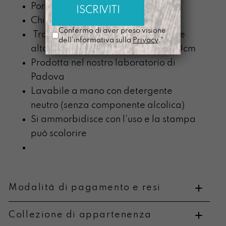
Porta tessere interno
Chiusura Tuc
Confermo di aver preso visione
Tracolla nera regolabile, estraibile
dell'informativa sulla
Privacy
.*
alta 2,5cm in nastro nero lunga 140cm
Prodotta nel nostro laboratorio di
Padova
Lavabile a mano con detergente
neutro (senza componente alcolica)
Si ammorbidisce con l’uso e la stampa
può scolorire
Modalità di pagamento e resi
Collezione di appartenenza
Metodi di pagamento