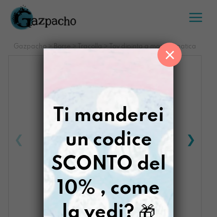
Salta
al
contenuto
Gazpacho
>
Borse
>
Tracolla
>
Toy dipinta a mano Lunatica
×
Ti manderei
un codice
SCONTO del
10% , come
la vedi?
🎁