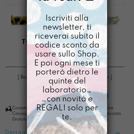
Iscriviti alla
newsletter, ti
riceverai subito il
TOY DIPINTA A MANO
codice sconto da
LUNATICA
usare sullo Shop.
E poi ogni mese ti
€
58,00
porterò dietro le
[ Borse Borsa a tracolla: 10 x 17,5 x 6,5cm ]
quinte del
laboratorio…
Toy
LO VOGLIO
…con novità e
dipinta
a
REGALI solo per
Cuciamo ogni ordine nel nostro laboratorio di Padova.
mano
Consegna in 4/5 giorni lavorativi, pacco sempre tracciato.
te.
Gratuita per ordini di importo superiore ai 100 euro.
Lunatica
quantità
Dettagli prodotto