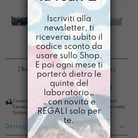
Iscriviti alla
newsletter, ti
riceverai subito il
TOY ABDITORY
codice sconto da
usare sullo Shop.
€
58,00
E poi ogni mese ti
[ Borse Borsa a tracolla: 10 x 17,5 x 6,5cm ]
porterò dietro le
quinte del
Toy
LO VOGLIO
laboratorio…
Abditory
quantità
…con novità e
Cuciamo ogni ordine nel nostro laboratorio di Padova.
Consegna in 4/5 giorni lavorativi, pacco sempre tracciato.
REGALI solo per
Gratuita per ordini di importo superiore ai 100 euro.
te.
Dettagli prodotto