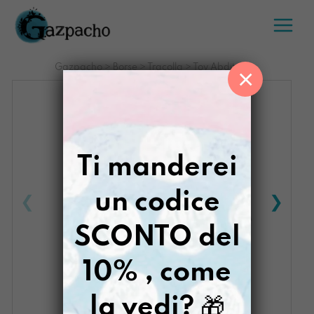
Salta
al
contenuto
Gazpacho
>
Borse
>
Tracolla
>
Toy Abditory
×
Ti manderei
un codice
SCONTO del
10% , come
la vedi?
🎁