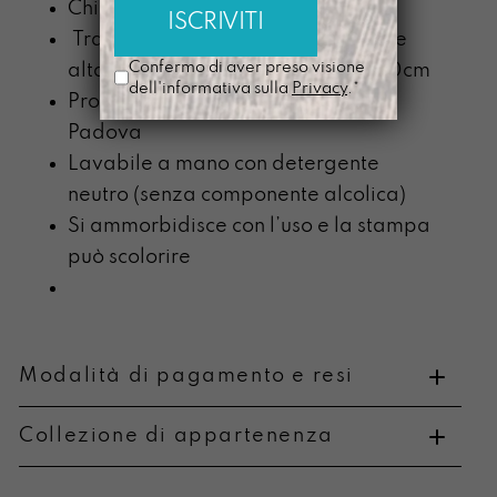
Chiusura Tuc
Tracolla nera regolabile, estraibile
Confermo di aver preso visione
alta 2,5cm in nastro nero lunga 140cm
dell'informativa sulla
Privacy
.*
Prodotta nel nostro laboratorio di
Padova
Lavabile a mano con detergente
neutro (senza componente alcolica)
Si ammorbidisce con l’uso e la stampa
può scolorire
Modalità di pagamento e resi
Collezione di appartenenza
Metodi di pagamento