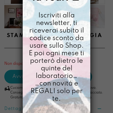
Iscriviti alla
newsletter, ti
riceverai subito il
STAMPA A3 NIENTE PIOGGIA
codice sconto da
usare sullo Shop.
€
28,00
E poi ogni mese ti
[ Stampa Illustrata ]
porterò dietro le
Non disponibile al momento
quinte del
laboratorio…
…con novità e
Cuciamo ogni ordine nel nostro laboratorio di Padova.
REGALI solo per
Consegna in 4/5 giorni lavorativi, pacco sempre tracciato.
te.
Gratuita per ordini di importo superiore ai 100 euro.
Dettagli prodotto