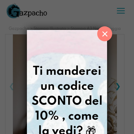
Salta
al
contenuto
Gazpacho
>
Stampa Illustrata
>
Stampa A3 Niente Pioggia
×
Ti manderei
un codice
SCONTO del
10% , come
la vedi?
🎁