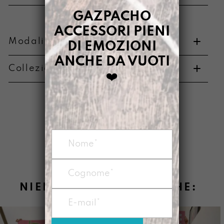
GAZPACHO
ACCESSORI PIENI
Modalità di pagamento e resi
DI EMOZIONI
ANCHE DA VUOTI
Collezione di appartenenza
❤️
Metodi di pagamento
NIENTE PIOGGIA
È
Informazioni su cambi e resi
NIENTE PIOGGIA È ANCHE: