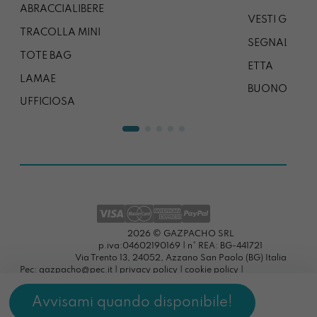
ABRACCIALIBERE
VESTI GAZP
TRACOLLA MINI
SEGNALIBRO
TOTE BAG
ETTA
LAMAE
BUONO REG
UFFICIOSA
2026 © GAZPACHO SRL
p.iva:04602190169 | n° REA: BG-441721
Via Trento 13, 24052, Azzano San Paolo (BG) Italia
Pec: gazpacho@pec.it |
privacy policy
|
cookie policy
|
preferenze cookies