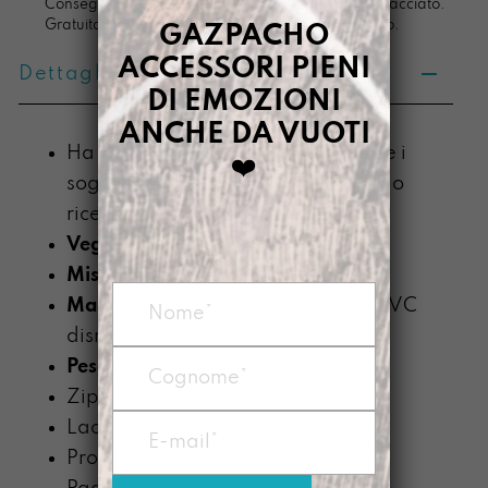
Consegna in 4/5 giorni lavorativi, pacco sempre tracciato.
Gratuita per ordini di importo superiore ai 100 euro.
GAZPACHO
ACCESSORI PIENI
Dettagli prodotto
DI EMOZIONI
ANCHE DA VUOTI
Ha le dimensioni giuste per portare i
❤️
sogni che tieni nel cassetto o di chi lo
riceverà in regalo
Vegan
Misure:
25,5 X 19,5 x minimo 1cm
Materiale:
Telo impermeabile di PVC
dismesso
Peso:
120gr
Zip colorata montata in testa
Laccetto removibile laterale
Prodotta nel nostro laboratorio di