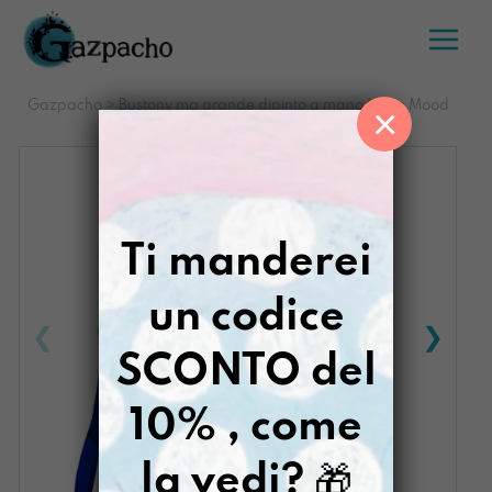
Salta
al
contenuto
Gazpacho
>
Bustony ma grande dipinto a mano In the Mood
×
of Sottomarina
Ti manderei
un codice
SCONTO del
10% , come
la vedi?
🎁