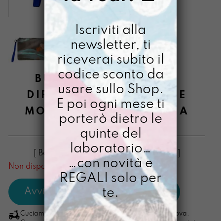
Iscriviti alla
newsletter, ti
riceverai subito il
codice sconto da
BUSTONY MA GRANDE
usare sullo Shop.
DIPINTO A MANO IN THE
E poi ogni mese ti
MOOD OF SOTTOMARINA
porterò dietro le
€
34,00
quinte del
laboratorio…
[ Beauty: 25,5 X 19,5 x 1,5cm + soffietto ]
…con novità e
Non disponibile al momento
REGALI solo per
te.
Cuciamo ogni ordine nel nostro laboratorio di Padova.