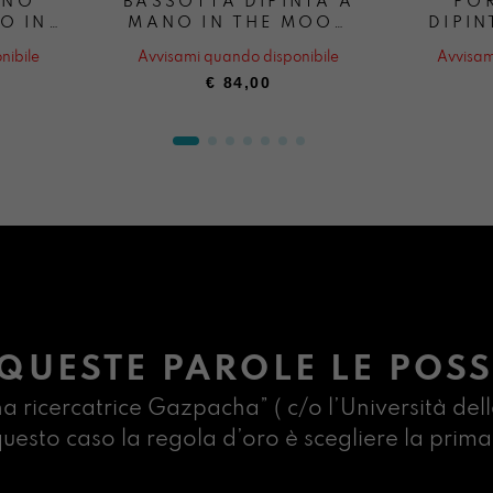
GNO
BASSOTTA DIPINTA A
PO
O IN
MANO IN THE MOOD
DIPIN
OF
OF SOTTOMARINA
FACCI
nibile
Avvisami quando disponibile
Avvisam
NA
€
84,00
QUESTE PAROLE LE POSS
na ricercatrice Gazpacha” ( c/o l’Università dell
n questo caso la regola d’oro è scegliere la pr