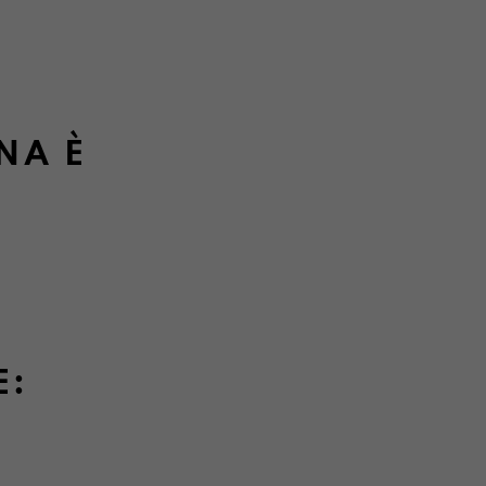
i e resi
INA
È
E: