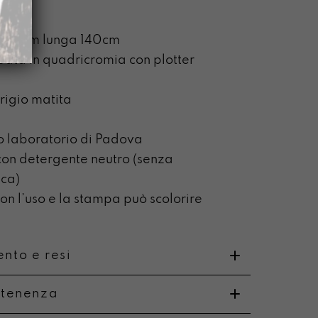
a 2,5cm lunga 140cm
pata in quadricromia con plotter
grigio matita
o laboratorio di Padova
on detergente neutro (senza
ca)
n l’uso e la stampa può scolorire
nto e resi
rtenenza
o