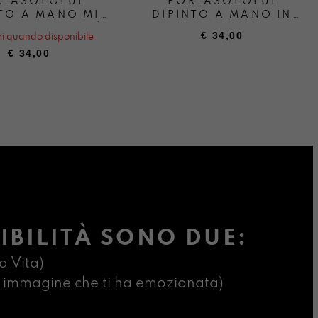
RTASOLOLUI
PORTASOLOLUI
TO A MANO MI
DIPINTO A MANO IN
A UN DEGRADÉ
THE MOOD OF
€
34,00
i quando disponibile
SOTTOMARINA
€
34,00
IBILITÀ SONO DUE:
a Vita)
ima immagine che ti ha emozionata)