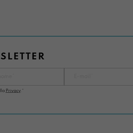
WSLETTER
lla
Privacy
.*