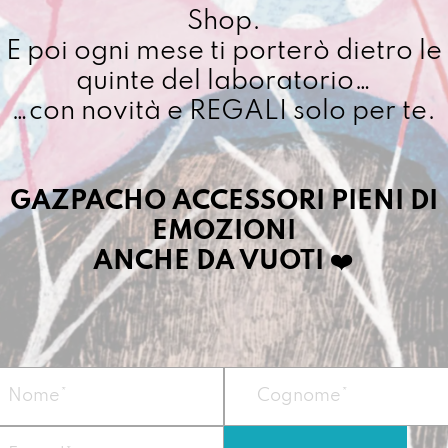
Shop.
E poi ogni mese ti porterò dietro le
quinte del laboratorio…
Cuciamo ogni ordine ne
4/5 giorni lavorativi, p
…con novità e REGALI solo per te.
importo superiore ai 10
GAZPACHO ACCESSORI PIENI DI
Dettagli prodotto
EMOZIONI
ANCHE DA VUOTI
❤️
la Gazpacha capace
per cambiare vita 
pancia.
Vegan
Misura:
14 x 24 x 
Materiale
: telo 