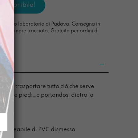
l nostro laboratorio di Padova. Consegna in
acco sempre tracciato. Gratuita per ordini di
0 euro.
 di trasportare tutto ciò che serve
su due piedi…e portandosi dietro la
6cm
impermeabile di PVC dismesso