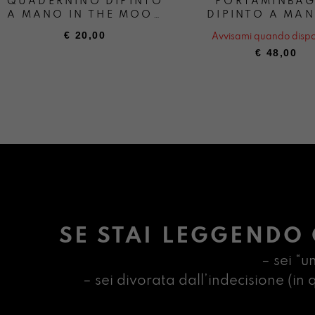
QUADERNINO DIPINTO
PORTAMINBA
A MANO IN THE MOOD
DIPINTO A MAN
OF SOTTOMARINA
THE MOOD 
€
20,00
Avvisami quando dispo
SOTTOMARI
€
48,00
SE STAI LEGGENDO 
– sei “u
– sei divorata dall’indecisione (i