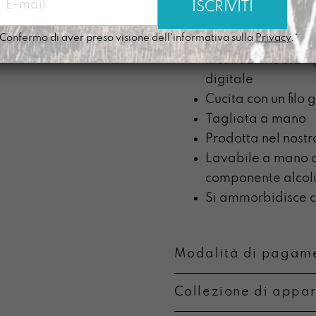
Peso
: circa 180 g.
Tasca interna
Confermo di aver preso visione dell'informativa sulla
Privacy
.*
Tracolla nera alt
Illustrazione stam
digitale
Cucita con un filo 
Tagliata a mano
Prodotta nel nostr
Lavabile a mano c
componente alcoli
Si ammorbidisce co
Modalità di pagame
Collezione di appa
Metodi di pagament