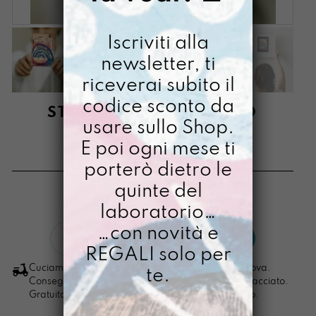
Iscriviti alla
newsletter, ti
riceverai subito il
codice sconto da
STAMPA A6 LASCIAMO
usare sullo Shop.
NASCERE
E poi ogni mese ti
€
3,00
porterò dietro le
quinte del
[ Stampa Illustrata ]
laboratorio…
Stampa
…con novità e
LO VOGLIO
A6
REGALI solo per
Lasciamo
Cuciamo ogni ordine nel nostro laboratorio di Padova.
te.
Nascere
Consegna in 4/5 giorni lavorativi, pacco sempre tracciato.
Gratuita per ordini di importo superiore ai 100 euro.
quantità