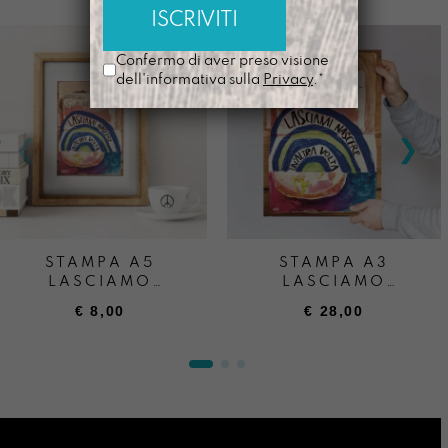
Confermo di aver preso visione
dell'informativa sulla
Privacy
.*
STAMPA A5
STAMPA A3
LASCIAMO
LASCIAMO
NASCERE
NASCERE
€
8,00
€
28,00