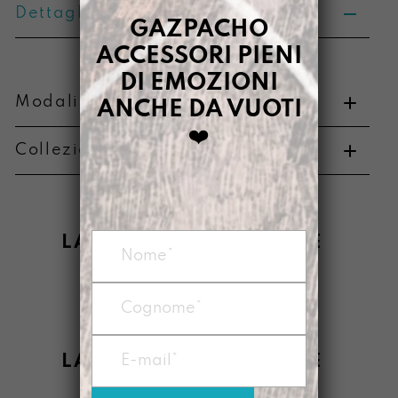
Dettagli prodotto
GAZPACHO
ACCESSORI PIENI
DI EMOZIONI
Modalità di pagamento e resi
ANCHE DA VUOTI
❤️
Collezione di appartenenza
Metodi di pagamento
LASCIAMO NASCERE
È
Informazioni su cambi e resi
LASCIAMO NASCERE È
ANCHE: