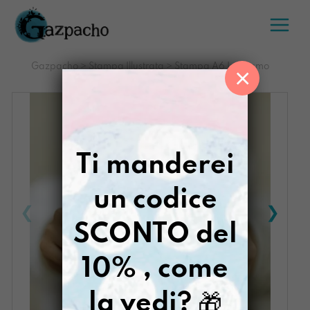
Salta
al
contenuto
Gazpacho
>
Stampa Illustrata
>
Stampa A6 Lasciamo
×
Nascere
Ti manderei
un codice
SCONTO del
10% , come
la vedi?
🎁