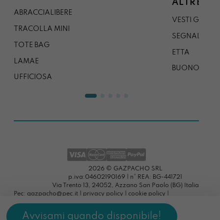
ALTRE CO
ABRACCIALIBERE
VESTI GAZP
TRACOLLA MINI
SEGNALIBRO
TOTE BAG
ETTA
LAMAE
BUONO REG
UFFICIOSA
2026 © GAZPACHO SRL
p.iva:04602190169 | n° REA: BG-441721
Via Trento 13, 24052, Azzano San Paolo (BG) Italia
Pec: gazpacho@pec.it |
privacy policy
|
cookie policy
|
preferenze cookies