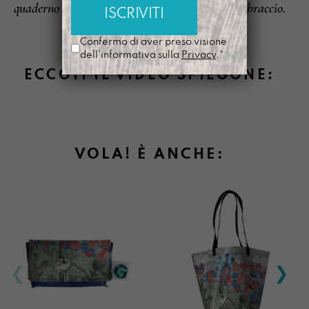
quaderno ho imparato a volare di nuovo. Ti abbraccio.
Confermo di aver preso visione
dell'informativa sulla
Privacy
.*
ECCOTI IL VIDEO SPIEGONE:
VOLA! È ANCHE: