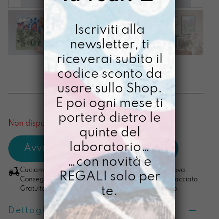
Iscriviti alla
newsletter, ti
riceverai subito il
STAMPA A3 VOLA!
codice sconto da
usare sullo Shop.
€
28,00
E poi ogni mese ti
[ Stampa Illustrata ]
porterò dietro le
Non disponibile al momento
quinte del
laboratorio…
…con novità e
Cuciamo ogni ordine nel nostro laboratorio di Padova.
REGALI solo per
Consegna in 4/5 giorni lavorativi, pacco sempre tracciato.
te.
Gratuita per ordini di importo superiore ai 100 euro.
Dettagli prodotto