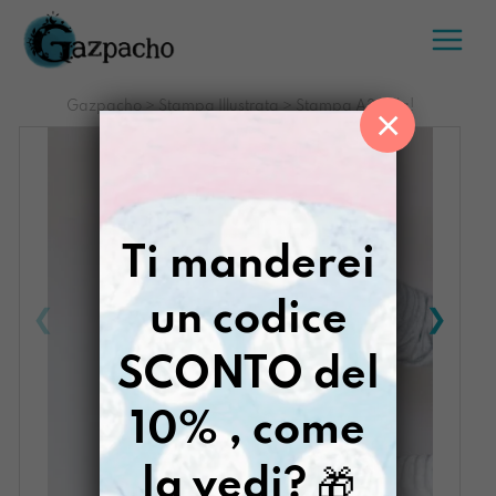
Salta
al
contenuto
Gazpacho
>
Stampa Illustrata
>
Stampa A3 Vola!
×
Ti manderei
un codice
SCONTO del
10% , come
la vedi?
🎁