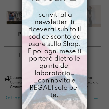
Iscriviti alla
newsletter, ti
riceverai subito il
PORTACOMPITI TIGRE
codice sconto da
usare sullo Shop.
€
58,00
Il
Il
€
38,00
E poi ogni mese ti
prezzo
prezzo
[ Buste Organizer: 34,5 x 24 x 1,5 cm ]
porterò dietro le
originale
attuale
quinte del
era:
è:
LO VOGLIO
Portacompiti
laboratorio…
€ 58,00.
€ 38,00.
Tigre
Cuciamo ogni ordine nel nostro laboratorio di Padova.
…con novità e
Consegna in 4/5 giorni lavorativi, pacco sempre tracciato.
quantità
REGALI solo per
Gratuita per ordini di importo superiore ai 100 euro.
te.
Dettagli prodotto