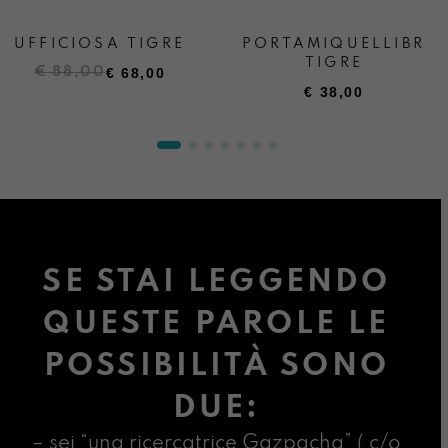
UFFICIOSA TIGRE
PORTAMIQUELLIBRO
TIGRE
Il
Il
€
88,00
€
68,00
€
38,00
prezzo
prezzo
originale
attuale
era:
è:
€ 88,00.
€ 68,00.
SE STAI LEGGENDO
QUESTE PAROLE LE
POSSIBILITÀ SONO
DUE:
– sei “una ricercatrice Gazpacha” ( c/o