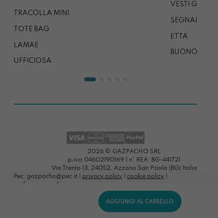
VESTI GAZP
TRACOLLA MINI
SEGNALIBRO
TOTE BAG
ETTA
LAMAE
BUONO REG
UFFICIOSA
2026 © GAZPACHO SRL
p.iva:04602190169 | n° REA: BG-441721
Via Trento 13, 24052, Azzano San Paolo (BG) Italia
Pec: gazpacho@pec.it |
privacy policy
|
cookie policy
|
preferenze cookies
AGGIUNGI AL CARRELLO
Portacompiti