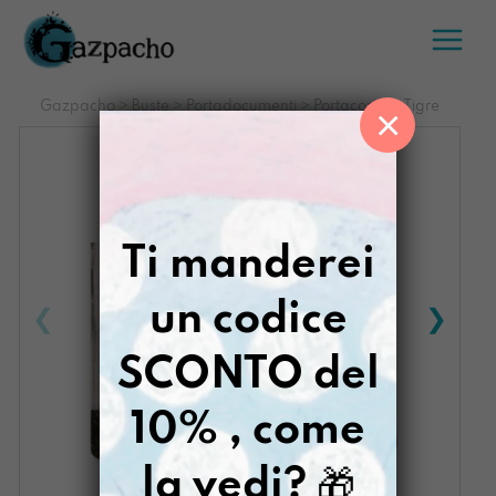
Salta
al
contenuto
Gazpacho
>
Buste
>
Portadocumenti
>
Portacompiti Tigre
×
Ti manderei
un codice
SCONTO del
10% , come
la vedi?
🎁