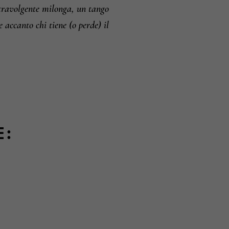
 travolgente milonga, un tango
re accanto chi tiene (o perde) il
E: