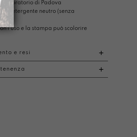
o laboratorio di Padova
on detergente neutro (senza
ca)
n l’uso e la stampa può scolorire
nto e resi
rtenenza
o
uono e vibreranno sulle nostre corde.
i e resi