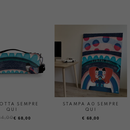
OTTA SEMPRE
STAMPA A0 SEMPRE
QUI
QUI
84,00
€
68,00
€
68,00
ezzo
ezzo