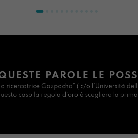
ori
att
era
è:
€ 8
€ 6
QUESTE PAROLE LE POSS
na ricercatrice Gazpacha” ( c/o l’Università dell
n questo caso la regola d’oro è scegliere la pr