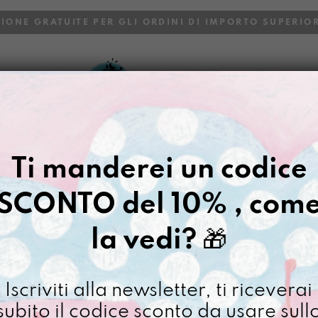
ZIONE GRATUITE PER GLI ORDINI DI IMPORTO SUPERIOR
VOI
BLOG
Gazpacho
>
Buste
>
Porta libro
Ti manderei un codice
PORTAMIQU
QUI
SCONTO del 10% , com
€
38,00
la vedi?
🎁
[ Buste PortaLibro: 18 x 
Iscriviti alla newsletter, ti riceverai
Portami
subito il codice sconto da usare sull