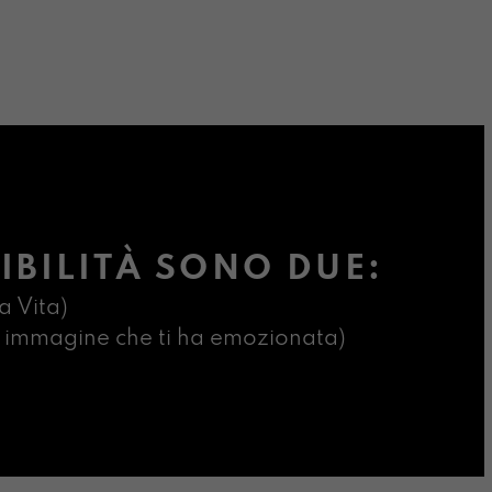
ginale
uale
:
4,00.
8,00.
IBILITÀ SONO DUE:
a Vita)
ima immagine che ti ha emozionata)