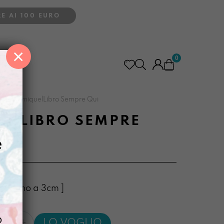
E AI 100 EURO
×
0
>
PortamiquelLibro Sempre Qui
ELLIBRO SEMPRE
e
23 x fino a 3cm ]
quelLibro
o
LO VOGLIO