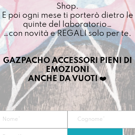
Sempre
Shop.
Qui
E poi ogni mese ti porterò dietro le
Cuciamo ogni ordine ne
quantit
quinte del laboratorio…
4/5 giorni lavorativi, p
importo superiore ai 10
…con novità e REGALI solo per te.
Dettagli prodotto
GAZPACHO ACCESSORI PIENI DI
EMOZIONI
ANCHE DA VUOTI
❤️
Protegge le orecch
più importanti del 
ci entra, ci abita e
Vegan
Misure:
18 x 23 x f
Materiale:
telo i
Zip nera montata s