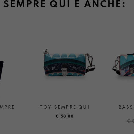
SEMPRE QUI È ANCHE:
EMPRE
TOY SEMPRE QUI
BASS
€
58,00
Il
Il
€
pr
pr