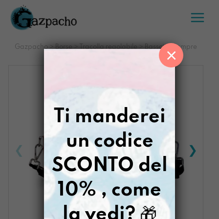
Salta
al
contenuto
Gazpacho
>
Borse
>
Tracolla regolabile
>
Bassotta Sempre
×
Qui
Ti manderei
un codice
SCONTO del
10% , come
la vedi?
🎁