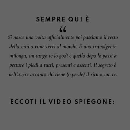
SEMPRE QUI
È
Le parole creano un suono e vibreranno
Si nasce una volta ufficialmente poi passiamo il resto
sulle nostre corde.
Informazioni su cambi e resi
della vita a rimetterci al mondo. È una travolgente
milonga, un tango te lo godi e quello dopo lo passi a
pestare i piedi a tutti, presenti e assenti. Il segreto è
nell’avere accanto chi tiene (o perde) il ritmo con te.
ECCOTI IL VIDEO SPIEGONE: