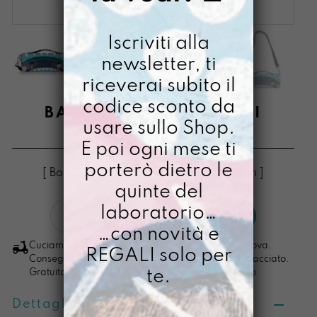
Iscriviti alla
newsletter, ti
riceverai subito il
codice sconto da
BASSOTTA SEMPRE QUI
usare sullo Shop.
€
84,00
Il
Il
€
68,00
E poi ogni mese ti
prezzo
prezzo
porterò dietro le
[ Borse Borsa a tracolla: 13 x 31,5 x 8,5cm ]
originale
attuale
quinte del
Bassotta
era:
è:
laboratorio…
LO VOGLIO
Sempre
…con novità e
€ 84,00.
€ 68,00.
Qui
Cuciamo ogni ordine nel nostro laboratorio di Padova.
REGALI solo per
quantità
Consegna in 4/5 giorni lavorativi, pacco sempre tracciato.
te.
Gratuita per ordini di importo superiore ai 100 euro.
Dettagli prodotto