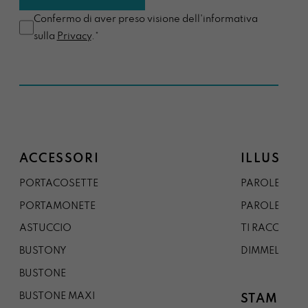
Confermo di aver preso visione dell'informativa
sulla
Privacy
.*
ACCESSORI
ILLUSTRA
PORTACOSETTE
PAROLE DAL 
PORTAMONETE
PAROLE DA G
ASTUCCIO
TI RACCONTO
BUSTONY
DIMMELO
BUSTONE
BUSTONE MAXI
STAMPE