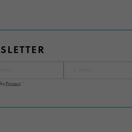
WSLETTER
lla
Privacy
.*