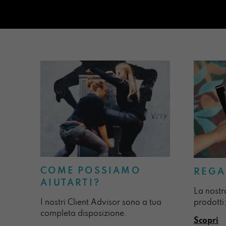
COME POSSIAMO
REGA
AIUTARTI?
La nostr
I nostri Client Advisor sono a tua
prodotti:
completa disposizione.
Scopri