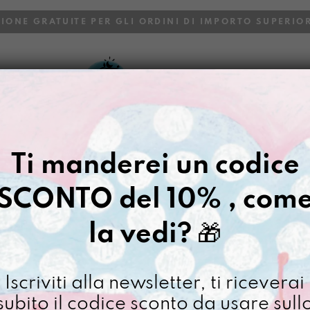
ZIONE GRATUITE PER GLI ORDINI DI IMPORTO SUPERIOR
VOI
BLOG
Gazpacho
>
Borse
>
Porta Pc 13
Ti manderei un codice
UFFICIOSA 
SCONTO del 10% , com
€
88,00
la vedi?
🎁
[ Borse Porta PC 15": 27,
Iscriviti alla newsletter, ti riceverai
Uffic
subito il codice sconto da usare sull
Sem