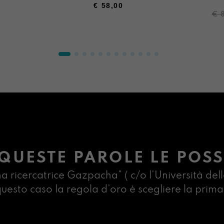
€
58,00
Il
Il
€
pr
pr
ori
att
era
è:
€ 8
€ 6
QUESTE PAROLE LE POSS
na ricercatrice Gazpacha” ( c/o l’Università dell
n questo caso la regola d’oro è scegliere la pr