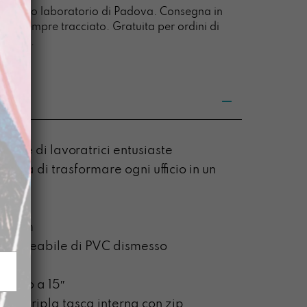
l nostro laboratorio di Padova. Consegna in
acco sempre tracciato. Gratuita per ordini di
tità
0 euro.
ttrice di lavoratrici entusiaste
ogna di trasformare ogni ufficio in un
on
x 6 cm
mpermeabile di PVC dismesso
C fino a 15″
sa e tripla tasca interna con zip