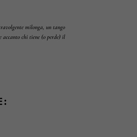
 travolgente milonga, un tango
re accanto chi tiene (o perde) il
E: