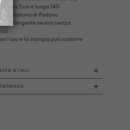
le larga 5cm e lunga 140
o laboratorio di Padova
on detergente neutro (senza
ca)
n l’uso e la stampa può scolorire
nto e resi
rtenenza
o
uono e vibreranno sulle nostre corde.
i e resi