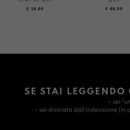
SEMPRE QUI
QUI
€
18,00
€
68,00
SE STAI LEGGENDO 
– sei “u
– sei divorata dall’indecisione (i