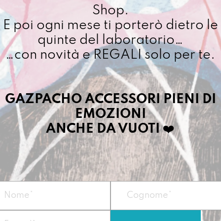
Shop.
Cuciamo ogni ordine ne
Qui
4/5 giorni lavorativi, p
E poi ogni mese ti porterò dietro le
quan
importo superiore ai 10
quinte del laboratorio…
…con novità e REGALI solo per te.
Dettagli prodotto
GAZPACHO ACCESSORI PIENI DI
Ufficiosa è la prote
EMOZIONI
Da regalare a chi s
ANCHE DA VUOTI
❤️
set di Wes Anders
Vegan
Misura
27,5 x 42 
Materiale:
telo i
Pesa
circa 600gr.
Può contenere un P
Zip esterna di chiu