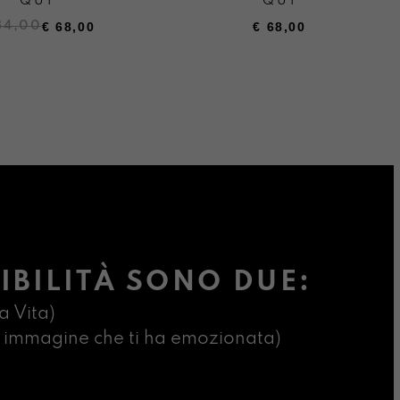
QUI
QUI
84,00
€
68,00
€
68,00
ezzo
ezzo
ginale
uale
:
4,00.
8,00.
IBILITÀ SONO DUE:
a Vita)
ima immagine che ti ha emozionata)