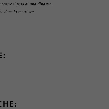
ntenere il peso di una dinastia,
he dove la metti sta.
E:
CHE: