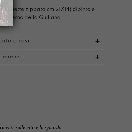
pochette zippata cm 21X14) dipinto e
all’interno della Giuliana
nto e resi
rtenenza
o
i e resi
rmente sollevato e lo sguardo