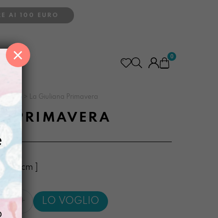
E AI 100 EURO
×
0
grande
>
La Giuliana Primavera
NA PRIMAVERA
e
4 x 16cm ]
LO VOGLIO
a
o