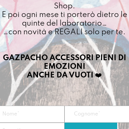
Primav
Shop.
Cuciamo ogni ordine ne
quantit
E poi ogni mese ti porterò dietro le
4/5 giorni lavorativi, p
importo superiore ai 10
quinte del laboratorio…
…con novità e REGALI solo per te.
Dettagli prodotto
GAZPACHO ACCESSORI PIENI DI
EMOZIONI
Lei è la shopper i
l’etichetta. Un re
ANCHE DA VUOTI
❤️
regno e lo fa con
Misura:
30 x 34 x
Peso
: circa 400g
Materiale: Prodot
recuperato da 8
Doppia tracolla f