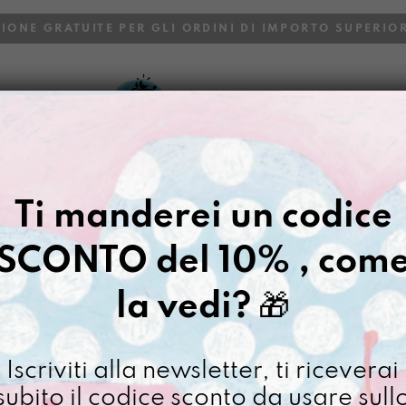
ZIONE GRATUITE PER GLI ORDINI DI IMPORTO SUPERIOR
VOI
BLOG
Gazpacho
>
Borse
>
Shopping 
Ti manderei un codice
LA GIULIA
SCONTO del 10% , com
€
68,00
la vedi?
🎁
[ Borse Shopper: 30 x 3
La
Iscriviti alla newsletter, ti riceverai
Giulian
subito il codice sconto da usare sull