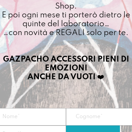
Abditor
Shop.
Cuciamo ogni ordine ne
quantit
E poi ogni mese ti porterò dietro le
4/5 giorni lavorativi, p
importo superiore ai 10
quinte del laboratorio…
…con novità e REGALI solo per te.
Dettagli prodotto
GAZPACHO ACCESSORI PIENI DI
EMOZIONI
Lei è la shopper i
l’etichetta. Un re
ANCHE DA VUOTI
❤️
regno e lo fa con
Misura:
30 x 34 x
Peso
: circa 400g
Materiale: Prodot
recuperato da 8
Doppia tracolla f