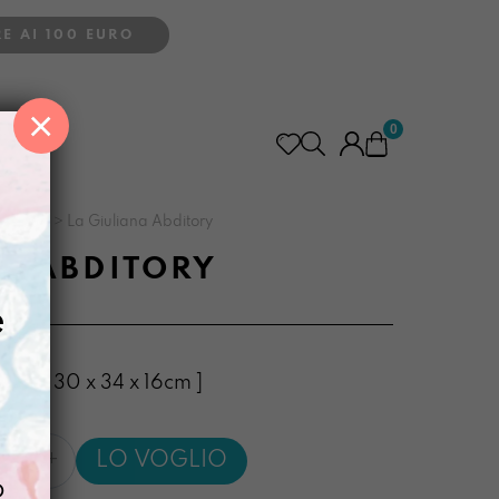
E AI 100 EURO
×
0
grande
>
La Giuliana Abditory
A ABDITORY
e
per: 30 x 34 x 16cm ]
LO VOGLIO
a
o