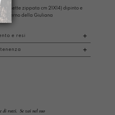
pochette zippata cm 21X14) dipinto e
all’interno della Giuliana
nto e resi
rtenenza
o
i e resi
 di rutti.
Se vai nel suo