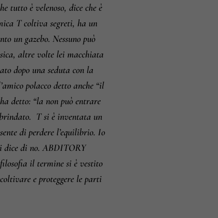
e tutto è velenoso, dice che è
ca T coltiva segreti, ha un
uanto un gazebo. Nessuno può
ica, altre volte lei macchiata
 nato dopo una seduta con la
amico polacco detto anche “il
 ha detto: “la non può entrare
brindato.
T si è inventata un
nte di perdere l’equilibrio. Io
 lei dice di no. ABDITORY
losofia il termine si è vestito
coltivare e proteggere le parti