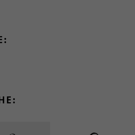
E:
HE: