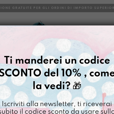
ZIONE GRATUITE PER GLI ORDINI DI IMPORTO SUPERIOR
VOI
BLOG
Gazpacho
>
Borse
>
Shopping 
Ti manderei un codice
LA GIULIAN
SCONTO del 10% , com
€
68,00
la vedi?
🎁
[ Shopping grande Shop
La
Iscriviti alla newsletter, ti riceverai
Giulian
subito il codice sconto da usare sull