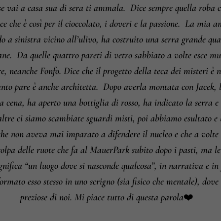
se vai a casa sua di sera ti ammala.
Dice sempre quella roba ch
e che è così per il cioccolato, i doveri e la passione.
La mia ami
do a sinistra vicino all’ulivo, ha costruito una serra grande q
ane.
Da quelle quattro pareti di vetro sabbiato a volte esce mus
e, neanche Fonfo. Dice che il progetto della teca dei misteri è
anto pare è anche architetta.
Dopo averla montata con Jacek, l’
 a cena, ha aperto una bottiglia di rosso, ha indicato la serra e
altre ci siamo scambiate sguardi misti, poi abbiamo esultato e 
he non aveva mai imparato a difendere il nucleo e che a volte se
r colpa delle ruote che fa al MauerPark subito dopo i pasti, ma
gnifica “un luogo dove si nasconde qualcosa”, in narrativa e in fi
ormato esso stesso in uno scrigno (sia fisico che mentale), dove 
preziose di noi. Mi piace tutto di questa parola❤️