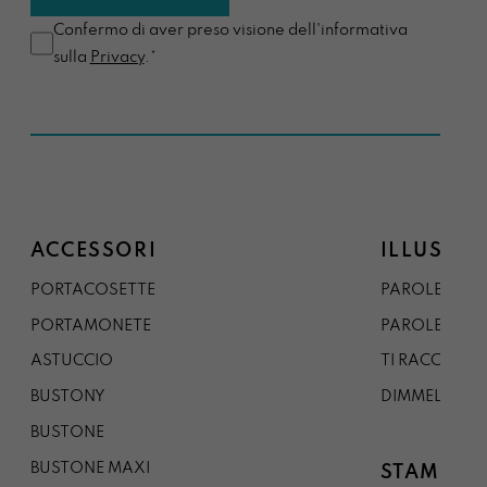
Confermo di aver preso visione dell'informativa
sulla
Privacy
.*
ACCESSORI
ILLUSTRA
PORTACOSETTE
PAROLE DAL 
PORTAMONETE
PAROLE DA G
ASTUCCIO
TI RACCONTO
BUSTONY
DIMMELO
BUSTONE
BUSTONE MAXI
STAMPE