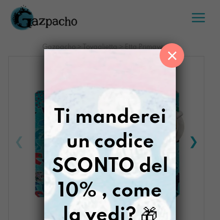
Salta
al
contenuto
Gazpacho
>
Tovaglietta
>
Etta Primavera
×
Ti manderei
un codice
SCONTO del
10% , come
la vedi?
🎁