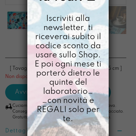
Iscriviti alla
newsletter, ti
riceverai subito il
ETTA PRIMAVERA
codice sconto da
usare sullo Shop.
€
20,00
E poi ogni mese ti
[ Tovaglietta Tovaglietta Americana: 34 X 45 cm ]
porterò dietro le
Non disponibile al momento
quinte del
laboratorio…
…con novità e
Cuciamo ogni ordine nel nostro laboratorio di Padova.
REGALI solo per
Consegna in 4/5 giorni lavorativi, pacco sempre tracciato.
te.
Gratuita per ordini di importo superiore ai 100 euro.
Dettagli prodotto