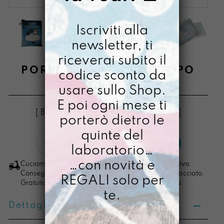
Iscriviti alla
newsletter, ti
riceverai subito il
PORTAMIQUELLIBRO LUPO
codice sconto da
usare sullo Shop.
€
38,00
E poi ogni mese ti
[ Buste PortaLibro: 18 x 23 x fino a 3cm ]
porterò dietro le
quinte del
PortamiquelLibro
LO VOGLIO
laboratorio…
Lupo
quantità
…con novità e
Cuciamo ogni ordine nel nostro laboratorio di Padova.
Consegna in 4/5 giorni lavorativi, pacco sempre tracciato.
REGALI solo per
Gratuita per ordini di importo superiore ai 100 euro.
te.
Dettagli prodotto