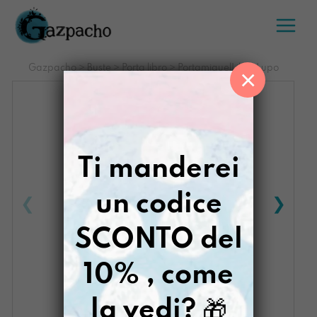
Salta
al
contenuto
Gazpacho
>
Buste
>
Porta libro
>
PortamiquelLibro Lupo
×
Ti manderei
un codice
SCONTO del
10% , come
la vedi?
🎁