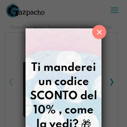
Salta
al
contenuto
Gazpacho
>
Buste
>
Portadocumenti
>
Portacompiti Lupo
×
Ti manderei
un codice
SCONTO del
10% , come
la vedi?
🎁