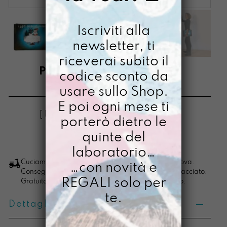
Iscriviti alla
newsletter, ti
riceverai subito il
PORTACOMPITI LUPO
codice sconto da
usare sullo Shop.
€
58,00
E poi ogni mese ti
[ Buste Organizer: 34,5 x 24 x 1,5 cm ]
porterò dietro le
quinte del
LO VOGLIO
Portacompiti
laboratorio…
Lupo
Cuciamo ogni ordine nel nostro laboratorio di Padova.
…con novità e
Consegna in 4/5 giorni lavorativi, pacco sempre tracciato.
quantità
REGALI solo per
Gratuita per ordini di importo superiore ai 100 euro.
te.
Dettagli prodotto