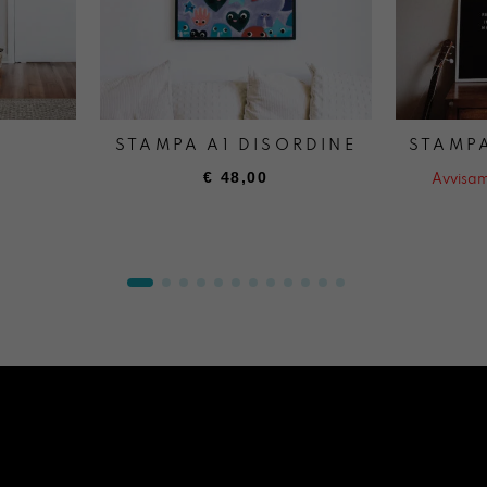
0
STAMPA A1 DISORDINE
STAMPA
€
48,00
Avvisam