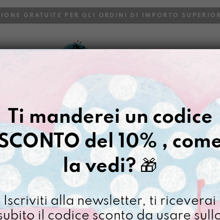
ZIONE GRATUITE PER GLI ORDINI DI IMPORTO SUPERIOR
VOI
BLOG
Gazpacho
>
Buste
>
Porta libro
Ti manderei un codice
PORTAMIQU
SCONTO del 10% , com
€
38,00
la vedi?
🎁
[ Buste PortaLibro: 18 x 
Portami
Iscriviti alla newsletter, ti riceverai
Disordi
subito il codice sconto da usare sull