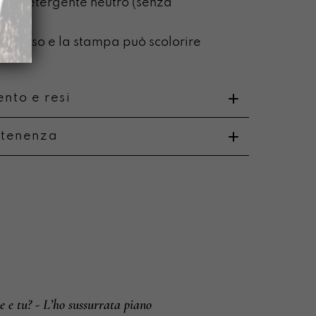
on detergente neutro (senza
ca)
n l’uso e la stampa può scolorire
nto e resi
rtenenza
o
uono e vibreranno sulle nostre corde.
i e resi
e e tu? - L’ho sussurrata piano