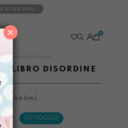
E AI 100 EURO
×
0
>
PortamiquelLibro Disordine
ELLIBRO DISORDINE
e
23 x fino a 3cm ]
quelLibro
LO VOGLIO
ne
o