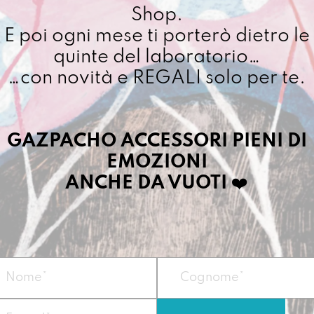
quantit
Shop.
Cuciamo ogni ordine ne
E poi ogni mese ti porterò dietro le
4/5 giorni lavorativi, p
importo superiore ai 10
quinte del laboratorio…
…con novità e REGALI solo per te.
Dettagli prodotto
GAZPACHO ACCESSORI PIENI DI
EMOZIONI
Protegge le orecch
più importanti del 
ANCHE DA VUOTI
❤️
ci entra, ci abita e
Vegan
Misure:
18 x 23 x f
Materiale:
telo i
Zip nera montata s
Prodotta nel nostr