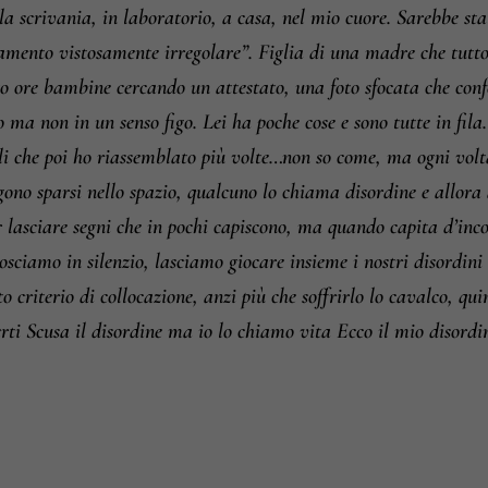
 scrivania, in laboratorio, a casa, nel mio cuore. Sarebbe sta
amento vistosamente irregolare”. Figlia di una madre che tutto 
ito ore bambine cercando un attestato, una foto sfocata che co
o ma non in un senso figo. Lei ha poche cose e sono tutte in fila
oli che poi ho riassemblato più volte…non so come, ma ogni vo
gono sparsi nello spazio, qualcuno lo chiama disordine e allora
per lasciare segni che in pochi capiscono, ma quando capita d’in
nosciamo in silenzio, lasciamo giocare insieme i nostri disordi
to criterio di collocazione, anzi più che soffrirlo lo cavalco, qu
rti Scusa il disordine ma io lo chiamo vita Ecco il mio disordi