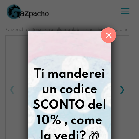
Salta
al
contenuto
Gazpacho
>
Borse
>
Tracolla regolabile
>
Secchiona Disordine
×
Ti manderei
un codice
SCONTO del
10% , come
la vedi?
🎁