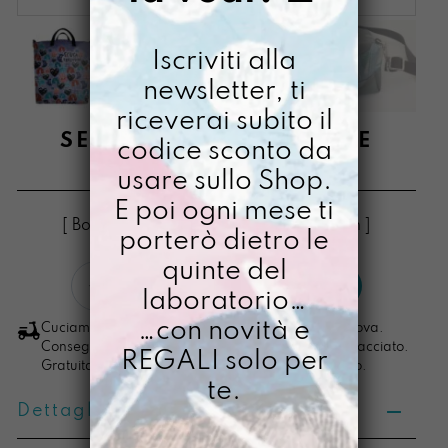
Iscriviti alla
newsletter, ti
riceverai subito il
SECCHIONA DISORDINE
codice sconto da
usare sullo Shop.
€
128,00
E poi ogni mese ti
[ Borse Borsa zaino 2in1: 30 x 26 x 10 cm ]
porterò dietro le
quinte del
Secchiona
LO VOGLIO
laboratorio…
Disordine
quantità
…con novità e
Cuciamo ogni ordine nel nostro laboratorio di Padova.
Consegna in 4/5 giorni lavorativi, pacco sempre tracciato.
REGALI solo per
Gratuita per ordini di importo superiore ai 100 euro.
te.
Dettagli prodotto