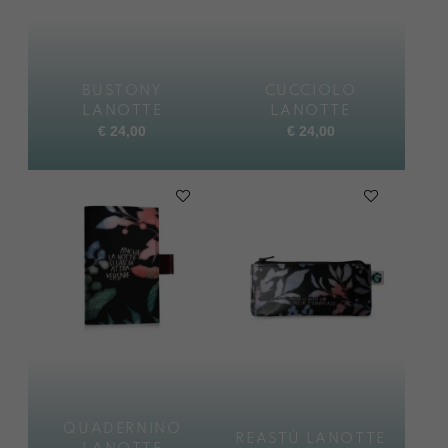
BUSTONY
CUCCIOLO
LANOTTE
LANOTTE
€
24,00
€
24,00
QUADERNINO
REASTÙ LANOTTE