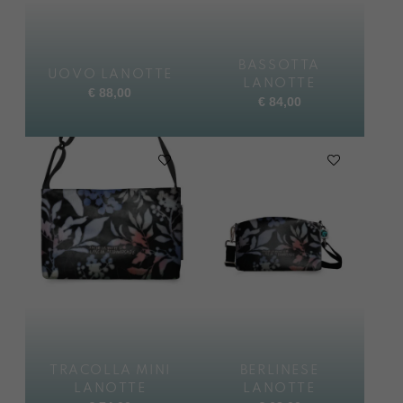
BASSOTTA
UOVO LANOTTE
LANOTTE
€
88,00
€
84,00
TRACOLLA MINI
BERLINESE
LANOTTE
LANOTTE