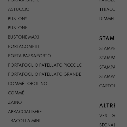
PORTAMONETE
PAROLE DA G
ASTUCCIO
TI RACCONTO
BUSTONY
DIMMELO
BUSTONE
BUSTONE MAXI
STAMPE
PORTACOMPITI
STAMPE A5
PORTA PASSAPORTO
STAMPA A3
PORTAFOGLIO PATELLATO PICCOLO
STAMPA A1
PORTAFOGLIO PATELLATO GRANDE
STAMPA A0
COMMÉ TOPOLINO
CARTOLINA
COMMÉ
ZAINO
ALTRE CO
ABRACCIALIBERE
VESTI GAZP
TRACOLLA MINI
SEGNALIBRO