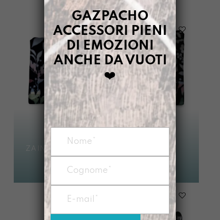
GAZPACHO
ACCESSORI PIENI
DI EMOZIONI
ANCHE DA VUOTI
❤️
MANICONA
ZAINO LANOTTE
LANOTTE
€
95,00
€
95,00