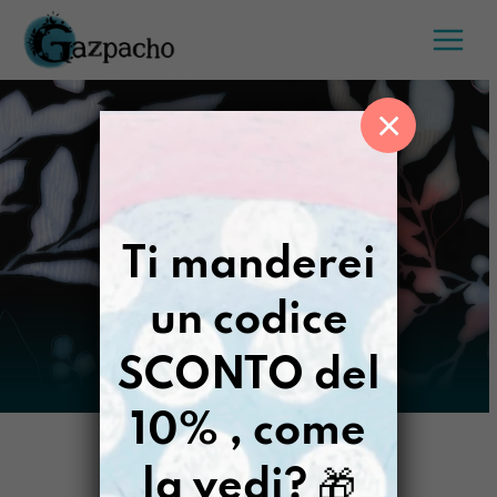
Salta
al
contenuto
×
Ti manderei
un codice
SCONTO del
10% , come
la vedi?
🎁