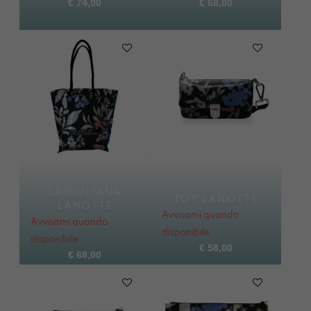
€
74,00
€
68,00
LAGIULIANA
TOY LANOTTE
LANOTTE
Avvisami quando
Avvisami quando
disponibile
disponibile
€
58,00
€
68,00