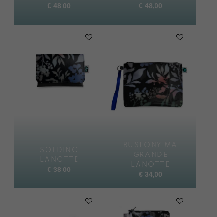
€
48,00
€
48,00
BUSTONY MA
SOLDINO
GRANDE
LANOTTE
LANOTTE
€
38,00
€
34,00