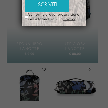
Confermo di aver preso visione
dell'informativa sulla
Privacy
.*
SEGNALIBRO
UFFICIOSA
LANOTTE
LANOTTE
€
9,00
€
88,00