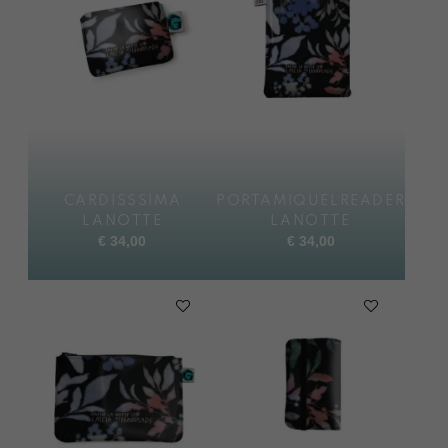
CARDISSSIMA
PORTAMIQUELREADER
LANOTTE
LANOTTE
€
34,00
€
34,00