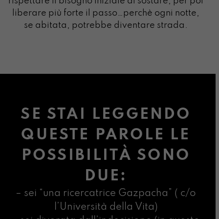
rispettare il bisogno iniziale di sostare, per poi
liberare più forte il passo…perchè ogni notte,
se abitata, potrebbe diventare strada.
SE STAI LEGGENDO
QUESTE PAROLE LE
POSSIBILITÀ SONO
DUE:
– sei “una ricercatrice Gazpacha” ( c/o
l’Università della Vita)