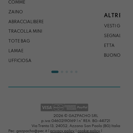
COMMÉ
ZAINO
ALTRE CO
ABRACCIALIBERE
VESTI GAZP
TRACOLLA MINI
SEGNALIBRO
TOTE BAG
ETTA
LAMAE
BUONO REG
UFFICIOSA
2026 © GAZPACHO SRL
p.iva:04602190169 | n° REA: BG-441721
Via Trento 13, 24052, Azzano San Paolo (BG) Italia
Pec: gazpacho@pec.it |
privacy policy
|
cookie policy
|