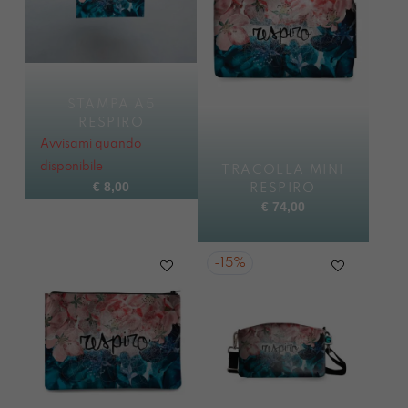
STAMPA A5
RESPIRO
Avvisami quando
disponibile
TRACOLLA MINI
€
8,00
RESPIRO
€
74,00
-
15%