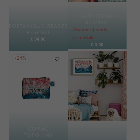
CARFIORINA
RESPIRO
PORTAMIQUELREADER
Avvisami quando
RESPIRO
disponibile
€
34,00
€
3,00
-
24%
COMMÉ
TOPOLINO