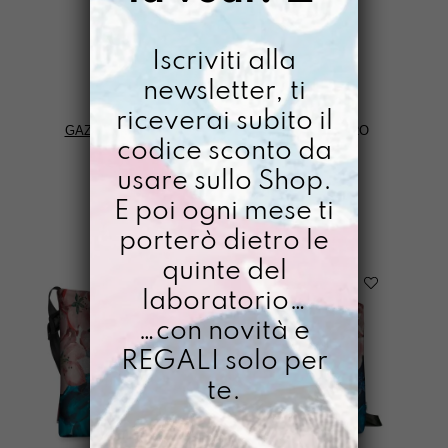
RESPIRO
Respiro: ripartire dalle basi.
Iscriviti alla
newsletter, ti
riceverai subito il
GAZPACHO
>
PAROLE DA GIARDINO
>
RESPIRO
codice sconto da
usare sullo Shop.
FILTRI
E poi ogni mese ti
porterò dietro le
quinte del
laboratorio…
…con novità e
REGALI solo per
te.