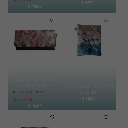
disponibile
€
48,00
€
48,00
TANTOSOLDINO
RESPIRO
PORTAMIQUELLIBRO
Avvisami quando
RESPIRO
€
38,00
disponibile
€
48,00