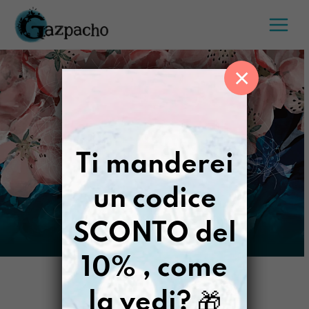
Salta
al
contenuto
×
Ti manderei
un codice
SCONTO del
10% , come
la vedi?
🎁