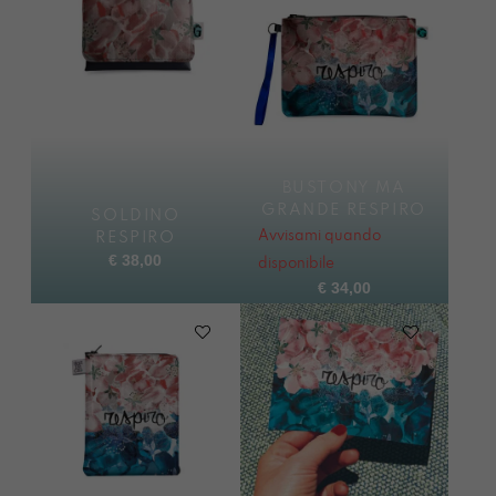
BUSTONY MA
GRANDE RESPIRO
SOLDINO
Avvisami quando
RESPIRO
€
38,00
disponibile
€
34,00