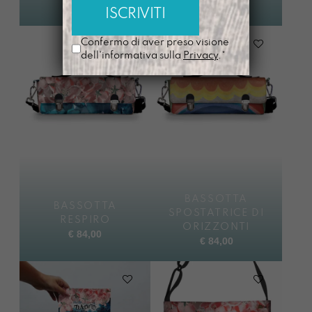
Confermo di aver preso visione
dell'informativa sulla
Privacy
.*
BASSOTTA
BASSOTTA
SPOSTATRICE DI
RESPIRO
ORIZZONTI
€
84,00
€
84,00