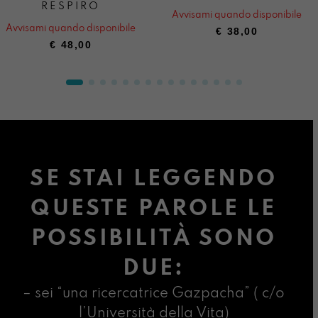
RESPIRO
Avvisami quando disponibile
Avvisami quando disponibile
€
38,00
€
48,00
SE STAI LEGGENDO
QUESTE PAROLE LE
POSSIBILITÀ SONO
DUE:
– sei “una ricercatrice Gazpacha” ( c/o
l’Università della Vita)