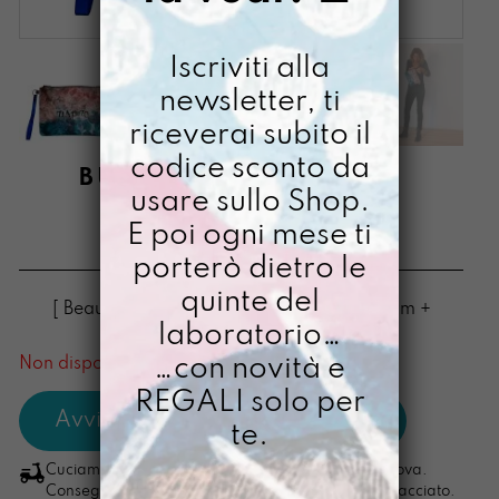
Iscriviti alla
newsletter, ti
riceverai subito il
codice sconto da
BUSTONY MA GRANDE
usare sullo Shop.
RESPIRO
E poi ogni mese ti
€
34,00
porterò dietro le
quinte del
[ Beauty grande Beauty: 25,5 X 19,5 x 1,5cm +
laboratorio…
soffietto ]
…con novità e
Non disponibile al momento
REGALI solo per
te.
Cuciamo ogni ordine nel nostro laboratorio di Padova.
Consegna in 4/5 giorni lavorativi, pacco sempre tracciato.