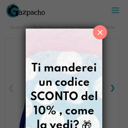
Salta
al
contenuto
Gazpacho
>
Buste
>
Beauty grande
>
Bustony ma grande
×
Respiro
Ti manderei
un codice
SCONTO del
10% , come
la vedi?
🎁