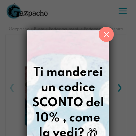
Salta
al
contenuto
Gazpacho
>
Buste
>
Portadocumenti
>
Portacompiti Respiro
×
Ti manderei
un codice
SCONTO del
10% , come
la vedi?
🎁