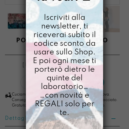
Iscriviti alla
newsletter, ti
riceverai subito il
PORTACOMPITI RESPIRO
codice sconto da
usare sullo Shop.
€
58,00
E poi ogni mese ti
[ Buste Organizer: 34,5 x 24 x 1,5 cm ]
porterò dietro le
quinte del
Portacompiti
LO VOGLIO
laboratorio…
Respiro
quantità
…con novità e
Cuciamo ogni ordine nel nostro laboratorio di Padova.
Consegna in 4/5 giorni lavorativi, pacco sempre tracciato.
REGALI solo per
Gratuita per ordini di importo superiore ai 100 euro.
te.
Dettagli prodotto