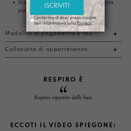
Si ammorbidisce con l’uso e la stampa
può scolorire
Confermo di aver preso visione
dell'informativa sulla
Privacy
.*
Modalità di pagamento e resi
Collezione di appartenenza
Metodi di pagamento
RESPIRO
È
Respiro: ripartire dalle basi.
Informazioni su cambi e resi
ECCOTI IL VIDEO SPIEGONE: