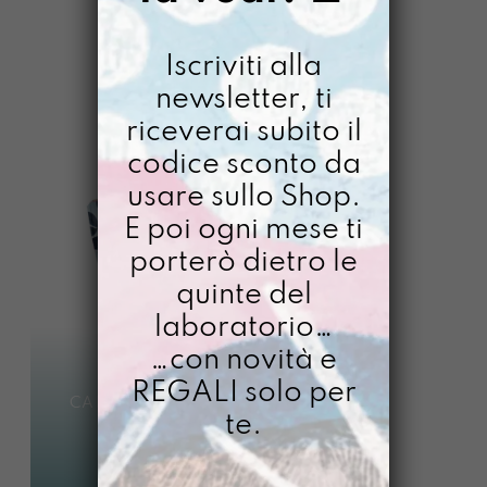
FILTRI
Iscriviti alla
newsletter, ti
riceverai subito il
codice sconto da
usare sullo Shop.
E poi ogni mese ti
porterò dietro le
quinte del
laboratorio…
…con novità e
REGALI solo per
CARDISSSIMA
te.
LIBERTÀ
€
16,00