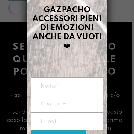
GAZPACHO
ACCESSORI PIENI
DI EMOZIONI
ANCHE DA VUOTI
❤️
SE STAI LEGGENDO
QUESTE PAROLE LE
POSSIBILITÀ SONO
DUE:
– sei “una ricercatrice Gazpacha” ( c/o
l’Università della Vita)
– sei divorata dall’indecisione (in questo
caso la regola d’oro è scegliere la prima
immagine che ti ha emozionata)