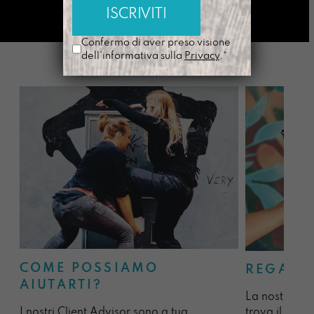
Confermo di aver preso visione
dell'informativa sulla
Privacy
.*
COME POSSIAMO
REGALA
AIUTARTI?
La nostra sel
I nostri Client Advisor sono a tua
trova il regal